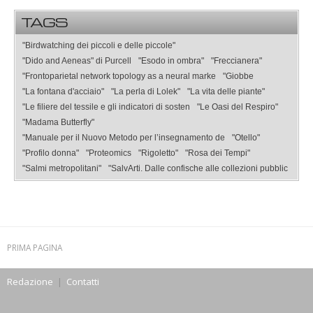
TAGS
"Birdwatching dei piccoli e delle piccole"
"Dido and Aeneas" di Purcell
"Esodo in ombra"
"Freccianera"
"Frontoparietal network topology as a neural marke
"Giobbe
"La fontana d'acciaio"
"La perla di Lolek"
"La vita delle piante"
"Le filiere del tessile e gli indicatori di sosten
"Le Oasi del Respiro"
"Madama Butterfly"
"Manuale per il Nuovo Metodo per l’insegnamento de
"Otello"
"Profilo donna"
"Proteomics
"Rigoletto"
"Rosa dei Tempi"
"Salmi metropolitani"
"SalvArti. Dalle confische alle collezioni pubblic
PRIMA PAGINA
Redazione
|
Contatti