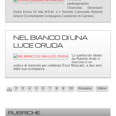
parteciperanno
l’Esorcista Diocesano
Padre Enrico Di Vita M.D.M. e il Tenente Colonnello Roberto
Ghiorzi (Comandante Compagnia Carabinieri di Carrara).
NEL BIANCO DI UNA
LUCE CRUDA
Lo spettacolo ideato
da Roberto Andò ci
trascina in un
vortice di memorie per celebrare Enzo Moscato, a due anni
dalla sua scomparsa.
1
2
3
4
5
6
7
8
9
10
Prossimo
Ultimo
RUBRICHE