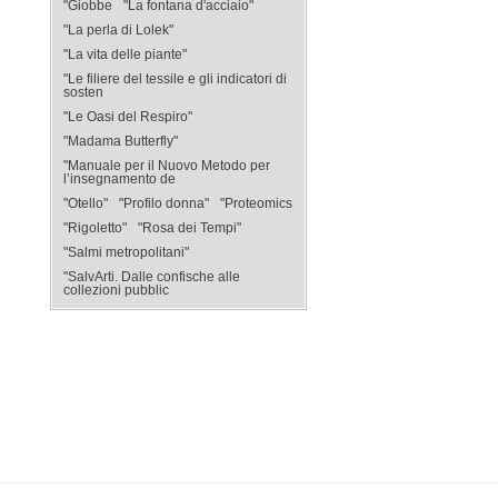
"Giobbe
"La fontana d'acciaio"
"La perla di Lolek"
"La vita delle piante"
"Le filiere del tessile e gli indicatori di
sosten
"Le Oasi del Respiro"
"Madama Butterfly"
"Manuale per il Nuovo Metodo per
l’insegnamento de
"Otello"
"Profilo donna"
"Proteomics
"Rigoletto"
"Rosa dei Tempi"
"Salmi metropolitani"
"SalvArti. Dalle confische alle
collezioni pubblic