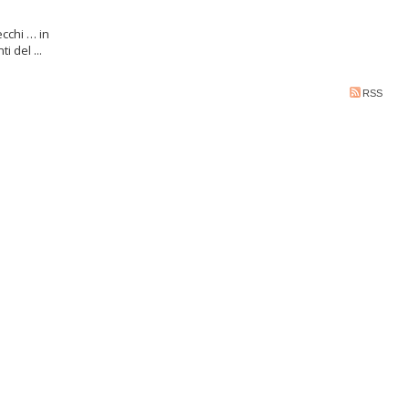
ecchi … in
i del ...
RSS