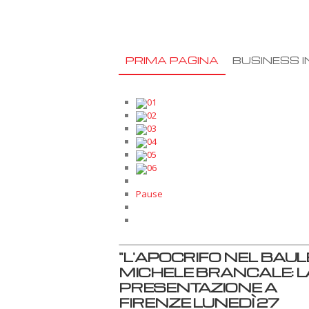
PRIMA PAGINA
BUSINESS I
01
02
03
04
05
06
Pause
"L'APOCRIFO NEL BAULE
MICHELE BRANCALE: L
PRESENTAZIONE A
FIRENZE LUNEDÌ 27