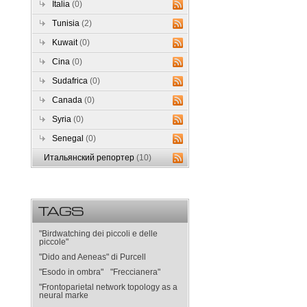
Italia
(0)
Tunisia
(2)
Kuwait
(0)
Cina
(0)
Sudafrica
(0)
Canada
(0)
Syria
(0)
Senegal
(0)
Итальянский репортер
(10)
TAGS
"Birdwatching dei piccoli e delle
piccole"
"Dido and Aeneas" di Purcell
"Esodo in ombra"
"Freccianera"
"Frontoparietal network topology as a
neural marke