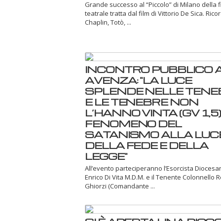
Grande successo al “Piccolo” di Milano della 
teatrale tratta dal film di Vittorio De Sica. Ric
Chaplin, Totò, ...
INCONTRO PUBBLICO 
AVENZA: "LA LUCE
SPLENDE NELLE TENE
E LE TENEBRE NON
L’HANNO VINTA (GV 1,5) -
FENOMENO DEL
SATANISMO ALLA LUC
DELLA FEDE E DELLA
LEGGE"
All’evento parteciperanno l’Esorcista Dioces
Enrico Di Vita M.D.M. e il Tenente Colonnello 
Ghiorzi (Comandante ...