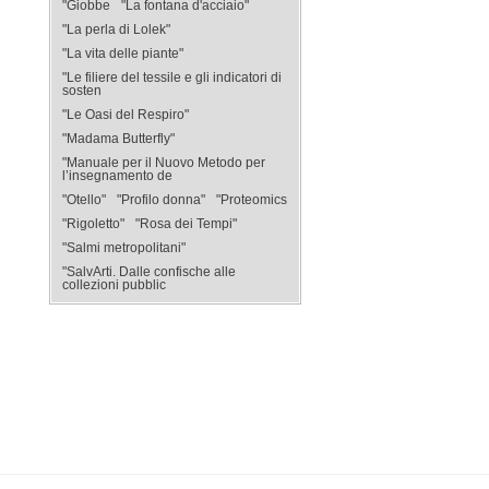
"Giobbe
"La fontana d'acciaio"
"La perla di Lolek"
"La vita delle piante"
"Le filiere del tessile e gli indicatori di
sosten
"Le Oasi del Respiro"
"Madama Butterfly"
"Manuale per il Nuovo Metodo per
l’insegnamento de
"Otello"
"Profilo donna"
"Proteomics
"Rigoletto"
"Rosa dei Tempi"
"Salmi metropolitani"
"SalvArti. Dalle confische alle
collezioni pubblic