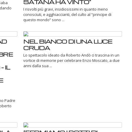
SATANA HA VINTO”
fiaba
ordando
I risvolti più gravi, insidiosissimi in quanto meno
conosciuti, e agghiaccianti, del culto al “principe di
questo mondo” sono ...
AD
NEL BIANCO DI UNA LUCE
CRUDA
BRE
Lo spettacolo ideato da Roberto Andò ci trascina in un
vortice di memorie per celebrare Enzo Moscato, a due
anni dalla sua ...
 IL
E
ano Padre
Roberto