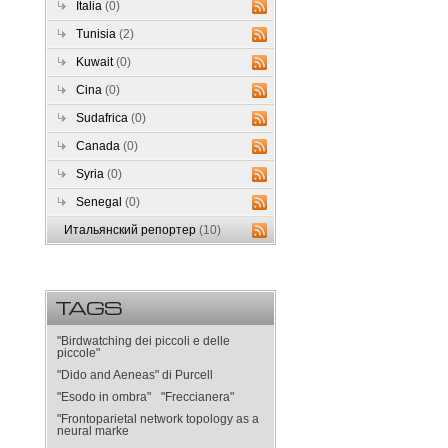
Italia
(0)
Tunisia
(2)
Kuwait
(0)
Cina
(0)
Sudafrica
(0)
Canada
(0)
Syria
(0)
Senegal
(0)
Итальянский репортер
(10)
TAGS
"Birdwatching dei piccoli e delle
piccole"
"Dido and Aeneas" di Purcell
"Esodo in ombra"
"Freccianera"
"Frontoparietal network topology as a
neural marke