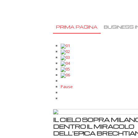
PRIMA PAGINA
BUSINESS I
01
02
03
04
05
06
Pause
IL CIELO SOPRA MILANO
DENTRO IL MIRACOLO
DELL’EPICA BRECHTIA