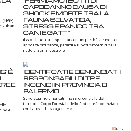
OLA
“FERMIAMO I BOTTI DI
CAPODANNO CAUSA DI
SHOCK E MORTE TRA LA
FAUNA SELVATICA,
a (INGV)
STRESS E PANICO TRA
el vulcano
CANI E GATTI”
Il WWF lancia un appello ai Comuni perché vietino, con
apposite ordinanze, petardi e fuochi pirotecnici nella
notte di San Silvestro; e ...
’ È
IDENTIFICATI E DENUNCIATI I
L
RESPONSABILI DI TRE
RE E
INCENDI IN PROVINCIA DI
PALERMO
Sono stati incrementati i mezzi di controllo del
territorio; Corpo Forestale dello Stato sarà potenziato
elle
con l'arrivo di 369 agenti e a ...
rbino e
RSS