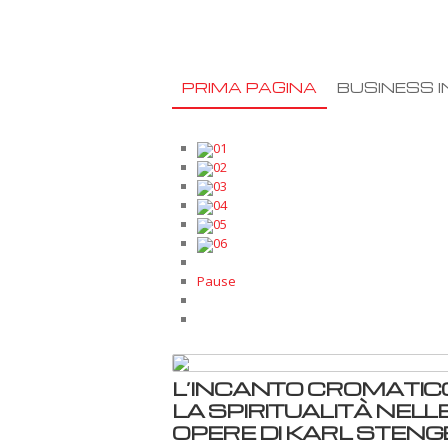
PRIMA PAGINA
BUSINESS I
01
02
03
04
05
06
Pause
L’INCANTO CROMATIC
LA SPIRITUALITÀ NELL
OPERE DI KARL STENGE