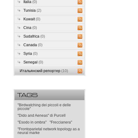
Italia
(0)
Tunisia
(2)
Kuwait
(0)
Cina
(0)
Sudafrica
(0)
Canada
(0)
Syria
(0)
Senegal
(0)
Итальянский репортер
(10)
TAGS
"Birdwatching dei piccoli e delle
piccole"
"Dido and Aeneas" di Purcell
"Esodo in ombra"
"Freccianera"
"Frontoparietal network topology as a
neural marke