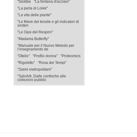
"Giobbe
"La fontana d'acciaio"
"La perla di Lolek"
"La vita delle piante"
"Le filiere del tessile e gli indicatori di
sosten
"Le Oasi del Respiro"
"Madama Butterfly"
"Manuale per il Nuovo Metodo per
l’insegnamento de
"Otello"
"Profilo donna"
"Proteomics
"Rigoletto"
"Rosa dei Tempi"
"Salmi metropolitani"
"SalvArti. Dalle confische alle
collezioni pubblic