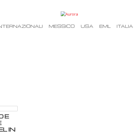
NTERNAZIONALI
MESSICO
USA
EML
ITALIA
O E
E
L IN