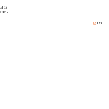
al 23
l 2017.
RSS