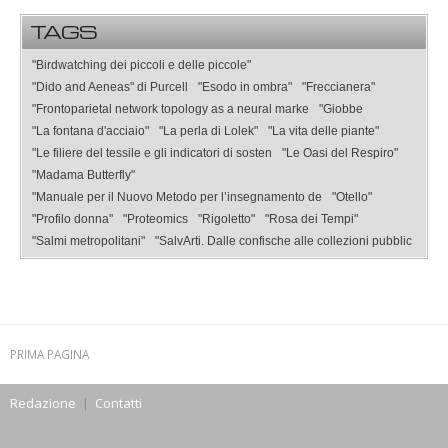
TAGS
"Birdwatching dei piccoli e delle piccole"
"Dido and Aeneas" di Purcell
"Esodo in ombra"
"Freccianera"
"Frontoparietal network topology as a neural marke
"Giobbe
"La fontana d'acciaio"
"La perla di Lolek"
"La vita delle piante"
"Le filiere del tessile e gli indicatori di sosten
"Le Oasi del Respiro"
"Madama Butterfly"
"Manuale per il Nuovo Metodo per l’insegnamento de
"Otello"
"Profilo donna"
"Proteomics
"Rigoletto"
"Rosa dei Tempi"
"Salmi metropolitani"
"SalvArti. Dalle confische alle collezioni pubblic
PRIMA PAGINA
Redazione
|
Contatti