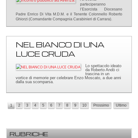
parteciperanno
l’Esorcista Diocesano
Padre Enrico Di Vita M.D.M. e il Tenente Colonnello Roberto
Ghiorzi (Comandante Compagnia Carabinieri di Carrara).
NEL BIANCO DI UNA
LUCE CRUDA
Lo spettacolo ideato
da Roberto Andò ci
trascina in un
vortice di memorie per celebrare Enzo Moscato, a due anni
dalla sua scomparsa.
1
2
3
4
5
6
7
8
9
10
Prossimo
Ultimo
RUBRICHE