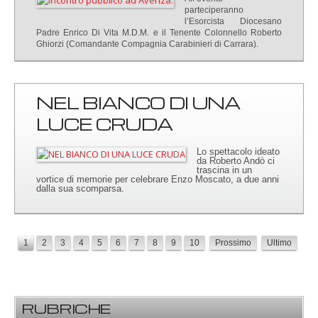
parteciperanno
l’Esorcista Diocesano
Padre Enrico Di Vita M.D.M. e il Tenente Colonnello Roberto
Ghiorzi (Comandante Compagnia Carabinieri di Carrara).
NEL BIANCO DI UNA
LUCE CRUDA
Lo spettacolo ideato
da Roberto Andò ci
trascina in un
vortice di memorie per celebrare Enzo Moscato, a due anni
dalla sua scomparsa.
1
2
3
4
5
6
7
8
9
10
Prossimo
Ultimo
RUBRICHE