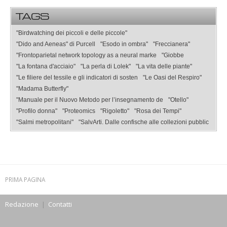
TAGS
"Birdwatching dei piccoli e delle piccole"
"Dido and Aeneas" di Purcell
"Esodo in ombra"
"Freccianera"
"Frontoparietal network topology as a neural marke
"Giobbe
"La fontana d'acciaio"
"La perla di Lolek"
"La vita delle piante"
"Le filiere del tessile e gli indicatori di sosten
"Le Oasi del Respiro"
"Madama Butterfly"
"Manuale per il Nuovo Metodo per l’insegnamento de
"Otello"
"Profilo donna"
"Proteomics
"Rigoletto"
"Rosa dei Tempi"
"Salmi metropolitani"
"SalvArti. Dalle confische alle collezioni pubblic
PRIMA PAGINA
Redazione
|
Contatti