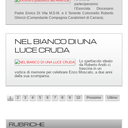
parteciperanno
l’Esorcista Diocesano
Padre Enrico Di Vita M.D.M. e il Tenente Colonnello Roberto
Ghiorzi (Comandante Compagnia Carabinieri di Carrara).
NEL BIANCO DI UNA
LUCE CRUDA
Lo spettacolo ideato
da Roberto Andò ci
trascina in un
vortice di memorie per celebrare Enzo Moscato, a due anni
dalla sua scomparsa.
1
2
3
4
5
6
7
8
9
10
Prossimo
Ultimo
RUBRICHE