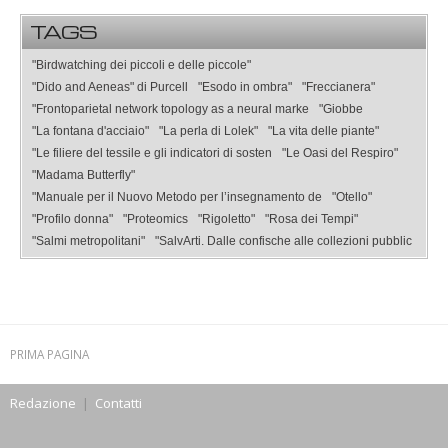
TAGS
"Birdwatching dei piccoli e delle piccole"
"Dido and Aeneas" di Purcell
"Esodo in ombra"
"Freccianera"
"Frontoparietal network topology as a neural marke
"Giobbe
"La fontana d'acciaio"
"La perla di Lolek"
"La vita delle piante"
"Le filiere del tessile e gli indicatori di sosten
"Le Oasi del Respiro"
"Madama Butterfly"
"Manuale per il Nuovo Metodo per l’insegnamento de
"Otello"
"Profilo donna"
"Proteomics
"Rigoletto"
"Rosa dei Tempi"
"Salmi metropolitani"
"SalvArti. Dalle confische alle collezioni pubblic
PRIMA PAGINA
Redazione
|
Contatti