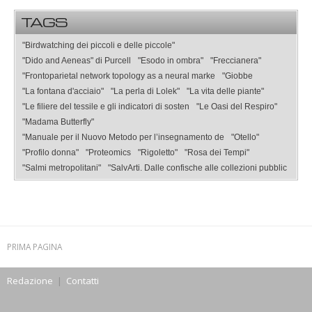
TAGS
"Birdwatching dei piccoli e delle piccole"
"Dido and Aeneas" di Purcell
"Esodo in ombra"
"Freccianera"
"Frontoparietal network topology as a neural marke
"Giobbe
"La fontana d'acciaio"
"La perla di Lolek"
"La vita delle piante"
"Le filiere del tessile e gli indicatori di sosten
"Le Oasi del Respiro"
"Madama Butterfly"
"Manuale per il Nuovo Metodo per l’insegnamento de
"Otello"
"Profilo donna"
"Proteomics
"Rigoletto"
"Rosa dei Tempi"
"Salmi metropolitani"
"SalvArti. Dalle confische alle collezioni pubblic
PRIMA PAGINA
Redazione
|
Contatti