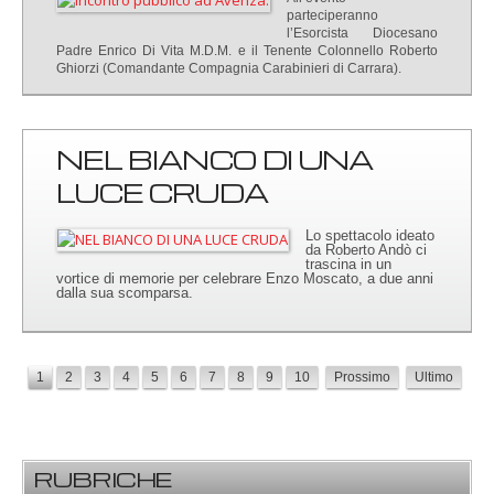
parteciperanno
l’Esorcista Diocesano
Padre Enrico Di Vita M.D.M. e il Tenente Colonnello Roberto
Ghiorzi (Comandante Compagnia Carabinieri di Carrara).
NEL BIANCO DI UNA
LUCE CRUDA
Lo spettacolo ideato
da Roberto Andò ci
trascina in un
vortice di memorie per celebrare Enzo Moscato, a due anni
dalla sua scomparsa.
1
2
3
4
5
6
7
8
9
10
Prossimo
Ultimo
RUBRICHE