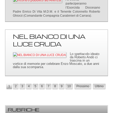
parteciperanno
l’Esorcista Diocesano
Padre Enrico Di Vita M.D.M. e il Tenente Colonnello Roberto
Ghiorzi (Comandante Compagnia Carabinieri di Carrara).
NEL BIANCO DI UNA
LUCE CRUDA
Lo spettacolo ideato
da Roberto Andò ci
trascina in un
vortice di memorie per celebrare Enzo Moscato, a due anni
dalla sua scomparsa.
1
2
3
4
5
6
7
8
9
10
Prossimo
Ultimo
RUBRICHE