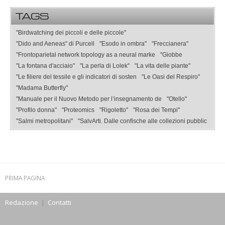
TAGS
"Birdwatching dei piccoli e delle piccole"
"Dido and Aeneas" di Purcell
"Esodo in ombra"
"Freccianera"
"Frontoparietal network topology as a neural marke
"Giobbe
"La fontana d'acciaio"
"La perla di Lolek"
"La vita delle piante"
"Le filiere del tessile e gli indicatori di sosten
"Le Oasi del Respiro"
"Madama Butterfly"
"Manuale per il Nuovo Metodo per l’insegnamento de
"Otello"
"Profilo donna"
"Proteomics
"Rigoletto"
"Rosa dei Tempi"
"Salmi metropolitani"
"SalvArti. Dalle confische alle collezioni pubblic
PRIMA PAGINA
Redazione
|
Contatti