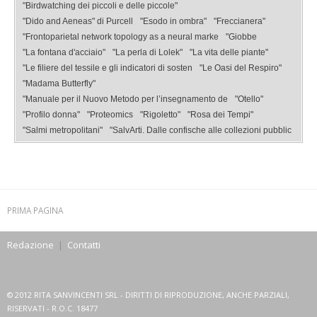
"Birdwatching dei piccoli e delle piccole"
"Dido and Aeneas" di Purcell
"Esodo in ombra"
"Freccianera"
"Frontoparietal network topology as a neural marke
"Giobbe
"La fontana d'acciaio"
"La perla di Lolek"
"La vita delle piante"
"Le filiere del tessile e gli indicatori di sosten
"Le Oasi del Respiro"
"Madama Butterfly"
"Manuale per il Nuovo Metodo per l’insegnamento de
"Otello"
"Profilo donna"
"Proteomics
"Rigoletto"
"Rosa dei Tempi"
"Salmi metropolitani"
"SalvArti. Dalle confische alle collezioni pubblic
PRIMA PAGINA
Redazione
|
Contatti
© 2012 RITA SANVINCENTI SRL - DIRITTI DI RIPRODUZIONE, ANCHE PARZIALI,
RISERVATI - R.O.C. 18477