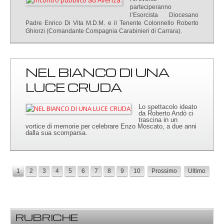
parteciperanno
l’Esorcista Diocesano
Padre Enrico Di Vita M.D.M. e il Tenente Colonnello Roberto
Ghiorzi (Comandante Compagnia Carabinieri di Carrara).
NEL BIANCO DI UNA
LUCE CRUDA
Lo spettacolo ideato
da Roberto Andò ci
trascina in un
vortice di memorie per celebrare Enzo Moscato, a due anni
dalla sua scomparsa.
1
2
3
4
5
6
7
8
9
10
Prossimo
Ultimo
RUBRICHE