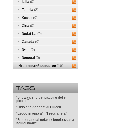
Italia
(0)
Tunisia
(2)
Kuwait
(0)
Cina
(0)
Sudafrica
(0)
Canada
(0)
Syria
(0)
Senegal
(0)
Итальянский репортер
(10)
TAGS
"Birdwatching dei piccoli e delle
piccole"
"Dido and Aeneas" di Purcell
"Esodo in ombra"
"Freccianera"
"Frontoparietal network topology as a
neural marke