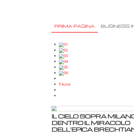
PRIMA PAGINA
BUSINESS I
01
02
03
04
05
06
Pause
IL CIELO SOPRA MILANO
DENTRO IL MIRACOLO
DELL’EPICA BRECHTIA