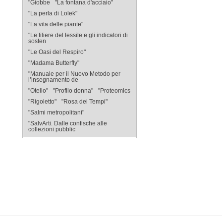
"Giobbe
"La fontana d'acciaio"
"La perla di Lolek"
"La vita delle piante"
"Le filiere del tessile e gli indicatori di
sosten
"Le Oasi del Respiro"
"Madama Butterfly"
"Manuale per il Nuovo Metodo per
l’insegnamento de
"Otello"
"Profilo donna"
"Proteomics
"Rigoletto"
"Rosa dei Tempi"
"Salmi metropolitani"
"SalvArti. Dalle confische alle
collezioni pubblic