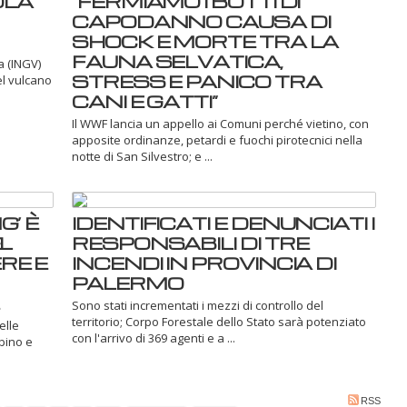
OLA
“FERMIAMO I BOTTI DI
CAPODANNO CAUSA DI
SHOCK E MORTE TRA LA
FAUNA SELVATICA,
a (INGV)
STRESS E PANICO TRA
el vulcano
CANI E GATTI”
Il WWF lancia un appello ai Comuni perché vietino, con
apposite ordinanze, petardi e fuochi pirotecnici nella
notte di San Silvestro; e ...
’ È
IDENTIFICATI E DENUNCIATI I
L
RESPONSABILI DI TRE
RE E
INCENDI IN PROVINCIA DI
PALERMO
Sono stati incrementati i mezzi di controllo del
territorio; Corpo Forestale dello Stato sarà potenziato
elle
con l'arrivo di 369 agenti e a ...
rbino e
RSS