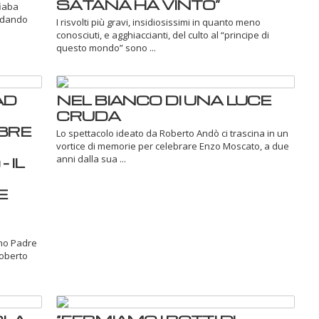
SATANA HA VINTO”
fiaba
ordando
I risvolti più gravi, insidiosissimi in quanto meno
conosciuti, e agghiaccianti, del culto al “principe di
questo mondo” sono ...
AD
NEL BIANCO DI UNA LUCE
CRUDA
BRE
Lo spettacolo ideato da Roberto Andò ci trascina in un
vortice di memorie per celebrare Enzo Moscato, a due
anni dalla sua ...
 IL
E
ano Padre
Roberto