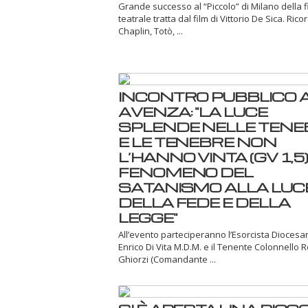
Grande successo al “Piccolo” di Milano della 
teatrale tratta dal film di Vittorio De Sica. Ric
Chaplin, Totò, ...
INCONTRO PUBBLICO 
AVENZA: "LA LUCE
SPLENDE NELLE TENE
E LE TENEBRE NON
L’HANNO VINTA (GV 1,5) -
FENOMENO DEL
SATANISMO ALLA LUC
DELLA FEDE E DELLA
LEGGE"
All’evento parteciperanno l’Esorcista Dioces
Enrico Di Vita M.D.M. e il Tenente Colonnello 
Ghiorzi (Comandante ...