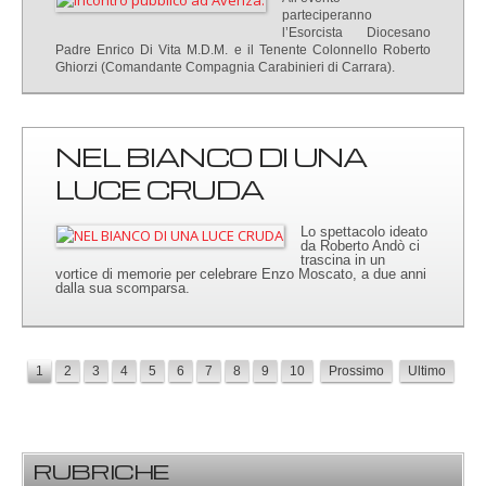
parteciperanno
l’Esorcista Diocesano
Padre Enrico Di Vita M.D.M. e il Tenente Colonnello Roberto
Ghiorzi (Comandante Compagnia Carabinieri di Carrara).
NEL BIANCO DI UNA
LUCE CRUDA
Lo spettacolo ideato
da Roberto Andò ci
trascina in un
vortice di memorie per celebrare Enzo Moscato, a due anni
dalla sua scomparsa.
1
2
3
4
5
6
7
8
9
10
Prossimo
Ultimo
RUBRICHE