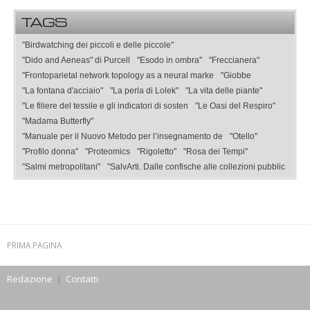
TAGS
"Birdwatching dei piccoli e delle piccole"
"Dido and Aeneas" di Purcell
"Esodo in ombra"
"Freccianera"
"Frontoparietal network topology as a neural marke
"Giobbe
"La fontana d'acciaio"
"La perla di Lolek"
"La vita delle piante"
"Le filiere del tessile e gli indicatori di sosten
"Le Oasi del Respiro"
"Madama Butterfly"
"Manuale per il Nuovo Metodo per l’insegnamento de
"Otello"
"Profilo donna"
"Proteomics
"Rigoletto"
"Rosa dei Tempi"
"Salmi metropolitani"
"SalvArti. Dalle confische alle collezioni pubblic
PRIMA PAGINA
Redazione
|
Contatti