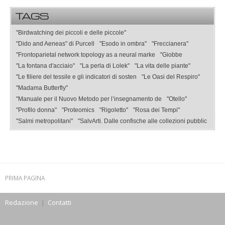
TAGS
"Birdwatching dei piccoli e delle piccole"
"Dido and Aeneas" di Purcell
"Esodo in ombra"
"Freccianera"
"Frontoparietal network topology as a neural marke
"Giobbe
"La fontana d'acciaio"
"La perla di Lolek"
"La vita delle piante"
"Le filiere del tessile e gli indicatori di sosten
"Le Oasi del Respiro"
"Madama Butterfly"
"Manuale per il Nuovo Metodo per l’insegnamento de
"Otello"
"Profilo donna"
"Proteomics
"Rigoletto"
"Rosa dei Tempi"
"Salmi metropolitani"
"SalvArti. Dalle confische alle collezioni pubblic
PRIMA PAGINA
Redazione
|
Contatti