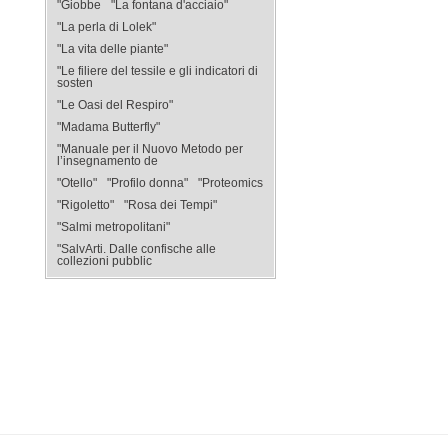
"Giobbe
"La fontana d'acciaio"
"La perla di Lolek"
"La vita delle piante"
"Le filiere del tessile e gli indicatori di
sosten
"Le Oasi del Respiro"
"Madama Butterfly"
"Manuale per il Nuovo Metodo per
l’insegnamento de
"Otello"
"Profilo donna"
"Proteomics
"Rigoletto"
"Rosa dei Tempi"
"Salmi metropolitani"
"SalvArti. Dalle confische alle
collezioni pubblic