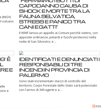
OLA
“FERMIAMO I BOTTI DI
CAPODANNO CAUSA DI
SHOCK E MORTE TRA LA
FAUNA SELVATICA,
a (INGV)
STRESS E PANICO TRA
el vulcano
CANI E GATTI”
Il WWF lancia un appello ai Comuni perché vietino, con
apposite ordinanze, petardi e fuochi pirotecnici nella
notte di San Silvestro; e ...
’ È
IDENTIFICATI E DENUNCIATI I
L
RESPONSABILI DI TRE
RE E
INCENDI IN PROVINCIA DI
PALERMO
Sono stati incrementati i mezzi di controllo del
territorio; Corpo Forestale dello Stato sarà potenziato
elle
con l'arrivo di 369 agenti e a ...
rbino e
RSS