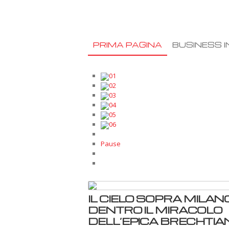
PRIMA PAGINA
BUSINESS I
01
02
03
04
05
06
Pause
IL CIELO SOPRA MILANO
DENTRO IL MIRACOLO
DELL’EPICA BRECHTIA