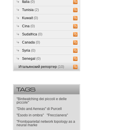
Italia
(0)
Tunisia
(2)
Kuwait
(0)
Cina
(0)
Sudafrica
(0)
Canada
(0)
Syria
(0)
Senegal
(0)
Итальянский репортер
(10)
TAGS
"Birdwatching dei piccoli e delle
piccole"
"Dido and Aeneas" di Purcell
"Esodo in ombra"
"Freccianera"
"Frontoparietal network topology as a
neural marke