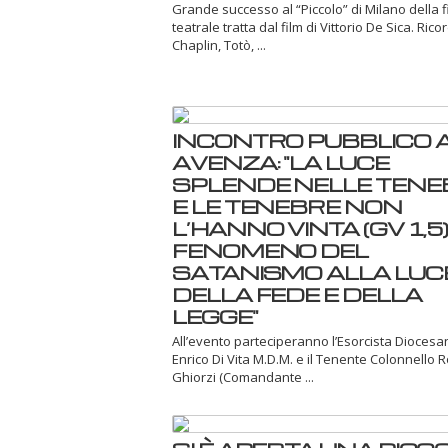
Grande successo al “Piccolo” di Milano della 
teatrale tratta dal film di Vittorio De Sica. Ric
Chaplin, Totò, ...
INCONTRO PUBBLICO 
AVENZA: "LA LUCE
SPLENDE NELLE TENE
E LE TENEBRE NON
L’HANNO VINTA (GV 1,5) -
FENOMENO DEL
SATANISMO ALLA LUC
DELLA FEDE E DELLA
LEGGE"
All’evento parteciperanno l’Esorcista Dioces
Enrico Di Vita M.D.M. e il Tenente Colonnello 
Ghiorzi (Comandante ...