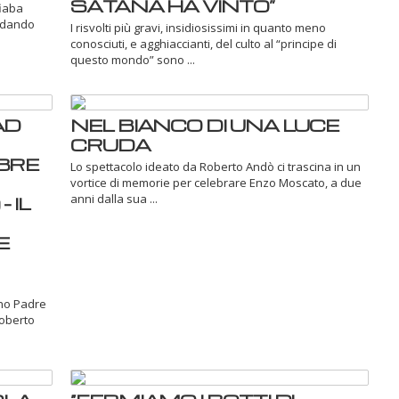
SATANA HA VINTO”
fiaba
ordando
I risvolti più gravi, insidiosissimi in quanto meno
conosciuti, e agghiaccianti, del culto al “principe di
questo mondo” sono ...
AD
NEL BIANCO DI UNA LUCE
CRUDA
BRE
Lo spettacolo ideato da Roberto Andò ci trascina in un
vortice di memorie per celebrare Enzo Moscato, a due
anni dalla sua ...
 IL
E
ano Padre
Roberto