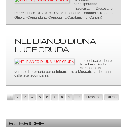
parteciperanno
l’Esorcista Diocesano
Padre Enrico Di Vita M.D.M. e il Tenente Colonnello Roberto
Ghiorzi (Comandante Compagnia Carabinieri di Carrara).
NEL BIANCO DI UNA
LUCE CRUDA
Lo spettacolo ideato
da Roberto Andò ci
trascina in un
vortice di memorie per celebrare Enzo Moscato, a due anni
dalla sua scomparsa.
1
2
3
4
5
6
7
8
9
10
Prossimo
Ultimo
RUBRICHE