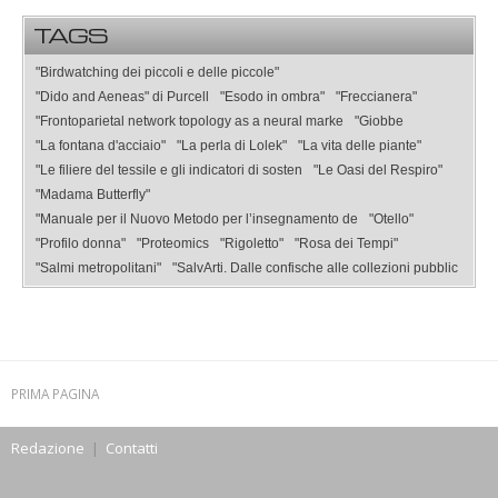
TAGS
"Birdwatching dei piccoli e delle piccole"
"Dido and Aeneas" di Purcell
"Esodo in ombra"
"Freccianera"
"Frontoparietal network topology as a neural marke
"Giobbe
"La fontana d'acciaio"
"La perla di Lolek"
"La vita delle piante"
"Le filiere del tessile e gli indicatori di sosten
"Le Oasi del Respiro"
"Madama Butterfly"
"Manuale per il Nuovo Metodo per l’insegnamento de
"Otello"
"Profilo donna"
"Proteomics
"Rigoletto"
"Rosa dei Tempi"
"Salmi metropolitani"
"SalvArti. Dalle confische alle collezioni pubblic
PRIMA PAGINA
Redazione
|
Contatti