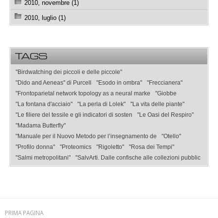
2010, novembre (1)
2010, luglio (1)
TAGS
"Birdwatching dei piccoli e delle piccole"
"Dido and Aeneas" di Purcell
"Esodo in ombra"
"Freccianera"
"Frontoparietal network topology as a neural marke
"Giobbe
"La fontana d'acciaio"
"La perla di Lolek"
"La vita delle piante"
"Le filiere del tessile e gli indicatori di sosten
"Le Oasi del Respiro"
"Madama Butterfly"
"Manuale per il Nuovo Metodo per l’insegnamento de
"Otello"
"Profilo donna"
"Proteomics
"Rigoletto"
"Rosa dei Tempi"
"Salmi metropolitani"
"SalvArti. Dalle confische alle collezioni pubblic
PRIMA PAGINA