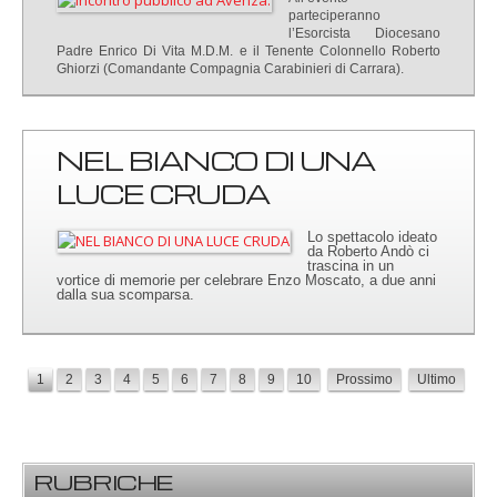
parteciperanno
l’Esorcista Diocesano
Padre Enrico Di Vita M.D.M. e il Tenente Colonnello Roberto
Ghiorzi (Comandante Compagnia Carabinieri di Carrara).
NEL BIANCO DI UNA
LUCE CRUDA
Lo spettacolo ideato
da Roberto Andò ci
trascina in un
vortice di memorie per celebrare Enzo Moscato, a due anni
dalla sua scomparsa.
1
2
3
4
5
6
7
8
9
10
Prossimo
Ultimo
RUBRICHE