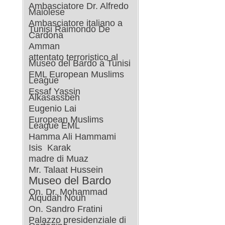
Ambasciatore Dr. Alfredo
Maiolese
Ambasciatore italiano a
Tunisi Raimondo De
Cardona
Amman
attentato terroristico al
Museo del Bardo a Tunisi
EML European Muslims
League
Essaf Yassin
Alkasassbeh
Eugenio Lai
European Muslims
League EML
Hamma Ali Hammami
Isis
Karak
madre di Muaz
Mr. Talaat Hussein
Museo del Bardo
On. Dr. Mohammad
Alqudah Nouh
On. Sandro Fratini
Palazzo presidenziale di