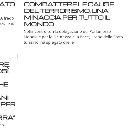
TATO
COMBATTERE LE CAUSE
DEL TERRORISMO, UNA
MINACCIA PER TUTTO IL
 Alfredo
MONDO
nziale dal
Nell’incontro con la delegazione del Parlamento
Mondiale per la Sicurezza e la Pace, il capo dello Stato
tunisino, ha spiegato che le ...
RE.
OSÌ
HE
NI
 PER
RRA”
ono