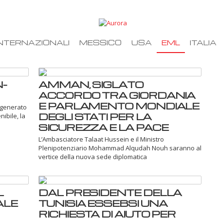
NTERNAZIONALI
MESSICO
USA
EML
ITALIA
N-
AMMAN, SIGLATO
ACCORDO TRA GIORDANIA
E PARLAMENTO MONDIALE
 generato
DEGLI STATI PER LA
nibile, la
SICUREZZA E LA PACE
L’Ambasciatore Talaat Hussein e il Ministro
Plenipotenziario Mohammad Alqudah Nouh saranno al
vertice della nuova sede diplomatica
L
DAL PRESIDENTE DELLA
ALE
TUNISIA ESSEBSI UNA
RICHIESTA DI AIUTO PER