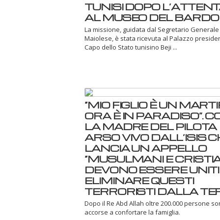
TUNISI DOPO L’ATTEN
AL MUSEO DEL BARDO
La missione, guidata dal Segretario Generale
Maiolese, è stata ricevuta al Palazzo preside
Capo dello Stato tunisino Beji ...
“MIO FIGLIO È UN MARTI
ORA È IN PARADISO”. C
LA MADRE DEL PILOTA
ARSO VIVO DALL’ISIS C
LANCIA UN APPELLO
“MUSULMANI E CRISTIA
DEVONO ESSERE UNITI
ELIMINARE QUESTI
TERRORISTI DALLA TE
Dopo il Re Abd Allah oltre 200.000 persone s
accorse a confortare la famiglia.