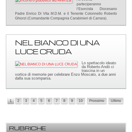
parteciperanno
l’Esorcista Diocesano
Padre Enrico Di Vita M.D.M. e il Tenente Colonnello Roberto
Ghiorzi (Comandante Compagnia Carabinieri di Carrara).
NEL BIANCO DI UNA
LUCE CRUDA
Lo spettacolo ideato
da Roberto Andò ci
trascina in un
vortice di memorie per celebrare Enzo Moscato, a due anni
dalla sua scomparsa.
1
2
3
4
5
6
7
8
9
10
Prossimo
Ultimo
RUBRICHE