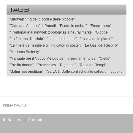
TAGS
"Birdwatching dei piccoli e delle piccole"
"Dido and Aeneas" di Purcell
"Esodo in ombra"
"Freccianera"
"Frontoparietal network topology as a neural marke
"Giobbe
"La fontana d'acciaio"
"La perla di Lolek"
"La vita delle piante"
"Le filiere del tessile e gli indicatori di sosten
"Le Oasi del Respiro"
"Madama Butterfly"
"Manuale per il Nuovo Metodo per l’insegnamento de
"Otello"
"Profilo donna"
"Proteomics
"Rigoletto"
"Rosa dei Tempi"
"Salmi metropolitani"
"SalvArti. Dalle confische alle collezioni pubblic
PRIMA PAGINA
Redazione
|
Contatti