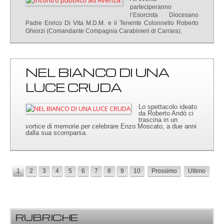
parteciperanno
l’Esorcista Diocesano
Padre Enrico Di Vita M.D.M. e il Tenente Colonnello Roberto
Ghiorzi (Comandante Compagnia Carabinieri di Carrara).
NEL BIANCO DI UNA
LUCE CRUDA
Lo spettacolo ideato
da Roberto Andò ci
trascina in un
vortice di memorie per celebrare Enzo Moscato, a due anni
dalla sua scomparsa.
1
2
3
4
5
6
7
8
9
10
Prossimo
Ultimo
RUBRICHE