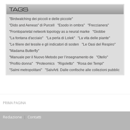
TAGS
"Birdwatching dei piccoli e delle piccole"
"Dido and Aeneas" di Purcell
"Esodo in ombra"
"Freccianera"
"Frontoparietal network topology as a neural marke
"Giobbe
"La fontana d'acciaio"
"La perla di Lolek"
"La vita delle piante"
"Le filiere del tessile e gli indicatori di sosten
"Le Oasi del Respiro"
"Madama Butterfly"
"Manuale per il Nuovo Metodo per l’insegnamento de
"Otello"
"Profilo donna"
"Proteomics
"Rigoletto"
"Rosa dei Tempi"
"Salmi metropolitani"
"SalvArti. Dalle confische alle collezioni pubblic
PRIMA PAGINA
Redazione
|
Contatti