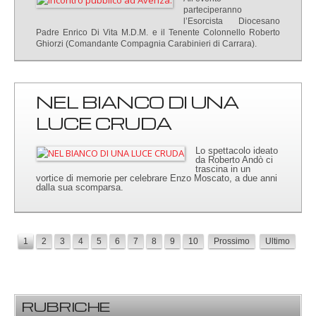
parteciperanno
l’Esorcista Diocesano
Padre Enrico Di Vita M.D.M. e il Tenente Colonnello Roberto
Ghiorzi (Comandante Compagnia Carabinieri di Carrara).
NEL BIANCO DI UNA
LUCE CRUDA
Lo spettacolo ideato
da Roberto Andò ci
trascina in un
vortice di memorie per celebrare Enzo Moscato, a due anni
dalla sua scomparsa.
1
2
3
4
5
6
7
8
9
10
Prossimo
Ultimo
RUBRICHE