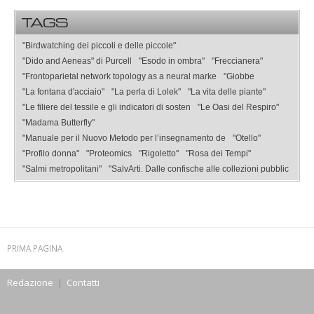
TAGS
"Birdwatching dei piccoli e delle piccole"
"Dido and Aeneas" di Purcell
"Esodo in ombra"
"Freccianera"
"Frontoparietal network topology as a neural marke
"Giobbe
"La fontana d'acciaio"
"La perla di Lolek"
"La vita delle piante"
"Le filiere del tessile e gli indicatori di sosten
"Le Oasi del Respiro"
"Madama Butterfly"
"Manuale per il Nuovo Metodo per l’insegnamento de
"Otello"
"Profilo donna"
"Proteomics
"Rigoletto"
"Rosa dei Tempi"
"Salmi metropolitani"
"SalvArti. Dalle confische alle collezioni pubblic
PRIMA PAGINA
Redazione
|
Contatti