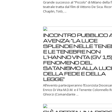
Grande successo al “Piccolo” di Milano della 
teatrale tratta dal film di Vittorio De Sica. Ric
Chaplin, Totò, ...
INCONTRO PUBBLICO 
AVENZA: "LA LUCE
SPLENDE NELLE TENE
E LE TENEBRE NON
L’HANNO VINTA (GV 1,5) -
FENOMENO DEL
SATANISMO ALLA LUC
DELLA FEDE E DELLA
LEGGE"
All’evento parteciperanno l’Esorcista Dioces
Enrico Di Vita M.D.M. e il Tenente Colonnello 
Ghiorzi (Comandante ...