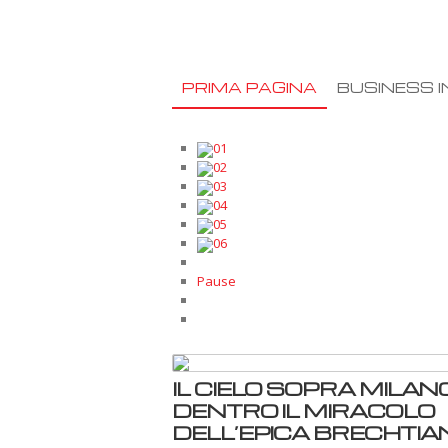
PRIMA PAGINA
BUSINESS I
01
02
03
04
05
06
Pause
IL CIELO SOPRA MILANO
DENTRO IL MIRACOLO
DELL’EPICA BRECHTIA