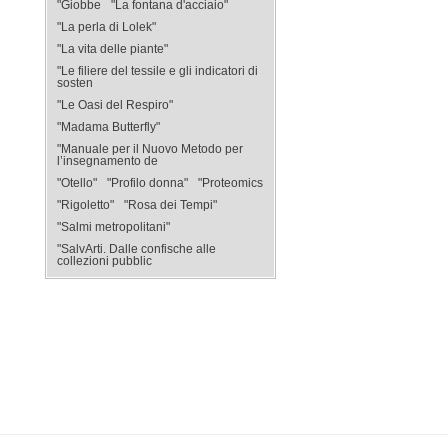
"Giobbe
"La fontana d'acciaio"
"La perla di Lolek"
"La vita delle piante"
"Le filiere del tessile e gli indicatori di
sosten
"Le Oasi del Respiro"
"Madama Butterfly"
"Manuale per il Nuovo Metodo per
l’insegnamento de
"Otello"
"Profilo donna"
"Proteomics
"Rigoletto"
"Rosa dei Tempi"
"Salmi metropolitani"
"SalvArti. Dalle confische alle
collezioni pubblic