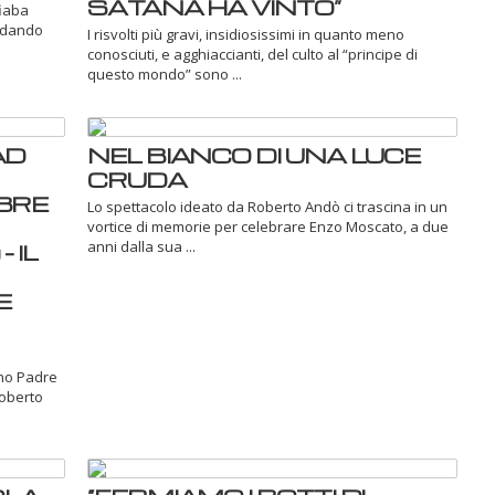
SATANA HA VINTO”
fiaba
ordando
I risvolti più gravi, insidiosissimi in quanto meno
conosciuti, e agghiaccianti, del culto al “principe di
questo mondo” sono ...
AD
NEL BIANCO DI UNA LUCE
CRUDA
BRE
Lo spettacolo ideato da Roberto Andò ci trascina in un
vortice di memorie per celebrare Enzo Moscato, a due
anni dalla sua ...
 IL
E
ano Padre
Roberto