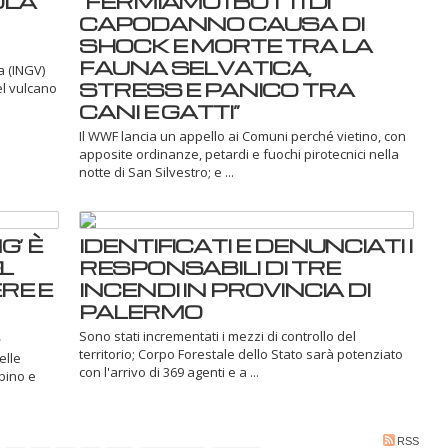
OLA
“FERMIAMO I BOTTI DI
CAPODANNO CAUSA DI
SHOCK E MORTE TRA LA
FAUNA SELVATICA,
a (INGV)
STRESS E PANICO TRA
el vulcano
CANI E GATTI”
Il WWF lancia un appello ai Comuni perché vietino, con
apposite ordinanze, petardi e fuochi pirotecnici nella
notte di San Silvestro; e ...
’ È
IDENTIFICATI E DENUNCIATI I
L
RESPONSABILI DI TRE
RE E
INCENDI IN PROVINCIA DI
PALERMO
Sono stati incrementati i mezzi di controllo del
territorio; Corpo Forestale dello Stato sarà potenziato
elle
con l'arrivo di 369 agenti e a ...
rbino e
RSS