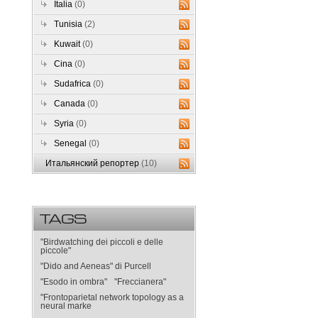
Italia
(0)
Tunisia
(2)
Kuwait
(0)
Cina
(0)
Sudafrica
(0)
Canada
(0)
Syria
(0)
Senegal
(0)
Итальянский репортер
(10)
TAGS
"Birdwatching dei piccoli e delle
piccole"
"Dido and Aeneas" di Purcell
"Esodo in ombra"
"Freccianera"
"Frontoparietal network topology as a
neural marke