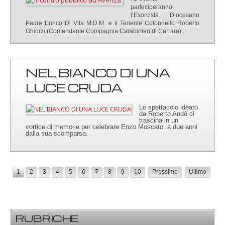
parteciperanno
l’Esorcista Diocesano
Padre Enrico Di Vita M.D.M. e il Tenente Colonnello Roberto
Ghiorzi (Comandante Compagnia Carabinieri di Carrara).
NEL BIANCO DI UNA
LUCE CRUDA
Lo spettacolo ideato
da Roberto Andò ci
trascina in un
vortice di memorie per celebrare Enzo Moscato, a due anni
dalla sua scomparsa.
1
2
3
4
5
6
7
8
9
10
Prossimo
Ultimo
RUBRICHE