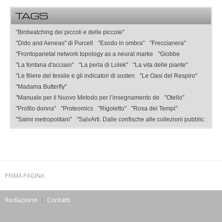
TAGS
"Birdwatching dei piccoli e delle piccole"
"Dido and Aeneas" di Purcell
"Esodo in ombra"
"Freccianera"
"Frontoparietal network topology as a neural marke
"Giobbe
"La fontana d'acciaio"
"La perla di Lolek"
"La vita delle piante"
"Le filiere del tessile e gli indicatori di sosten
"Le Oasi del Respiro"
"Madama Butterfly"
"Manuale per il Nuovo Metodo per l’insegnamento de
"Otello"
"Profilo donna"
"Proteomics
"Rigoletto"
"Rosa dei Tempi"
"Salmi metropolitani"
"SalvArti. Dalle confische alle collezioni pubblic
PRIMA PAGINA
Redazione
|
Contatti