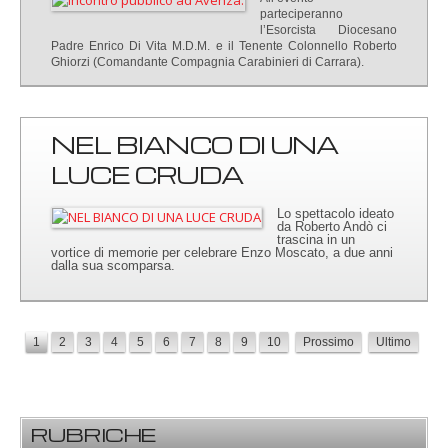
parteciperanno
l’Esorcista Diocesano
Padre Enrico Di Vita M.D.M. e il Tenente Colonnello Roberto
Ghiorzi (Comandante Compagnia Carabinieri di Carrara).
NEL BIANCO DI UNA
LUCE CRUDA
Lo spettacolo ideato
da Roberto Andò ci
trascina in un
vortice di memorie per celebrare Enzo Moscato, a due anni
dalla sua scomparsa.
1
2
3
4
5
6
7
8
9
10
Prossimo
Ultimo
RUBRICHE