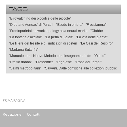
TAGS
"Birdwatching dei piccoli e delle piccole"
"Dido and Aeneas" di Purcell
"Esodo in ombra"
"Freccianera"
"Frontoparietal network topology as a neural marke
"Giobbe
"La fontana d'acciaio"
"La perla di Lolek"
"La vita delle piante"
"Le filiere del tessile e gli indicatori di sosten
"Le Oasi del Respiro"
"Madama Butterfly"
"Manuale per il Nuovo Metodo per l’insegnamento de
"Otello"
"Profilo donna"
"Proteomics
"Rigoletto"
"Rosa dei Tempi"
"Salmi metropolitani"
"SalvArti. Dalle confische alle collezioni pubblic
PRIMA PAGINA
Redazione
|
Contatti