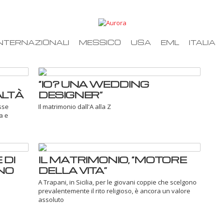
NTERNAZIONALI
MESSICO
USA
EML
ITALIA
“IO? UNA WEDDING
ALTÀ
DESIGNER”
esse
Il matrimonio dall'A alla Z
a e
 DI
IL MATRIMONIO, “MOTORE
ANO
DELLA VITA”
A Trapani, in Sicilia, per le giovani coppie che scelgono
prevalentemente il rito religioso, è ancora un valore
assoluto