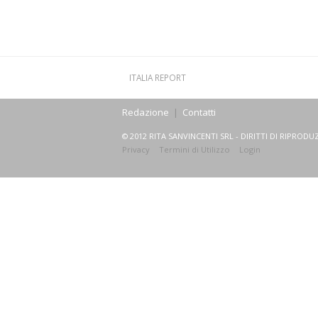
ITALIA REPORT
Redazione
|
Contatti
© 2012 RITA SANVINCENTI SRL - DIRITTI DI RIPRODUZ
Privacy
Termini di Utilizzo
Login