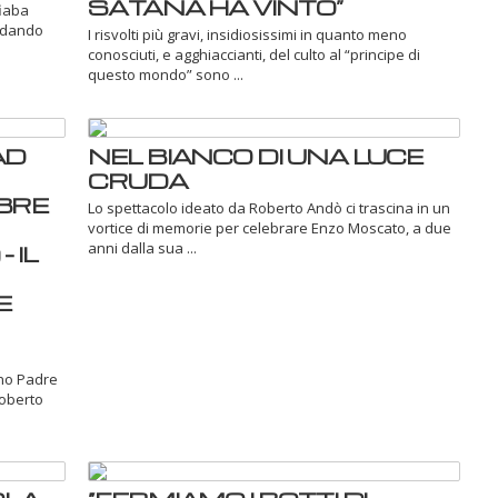
SATANA HA VINTO”
fiaba
ordando
I risvolti più gravi, insidiosissimi in quanto meno
conosciuti, e agghiaccianti, del culto al “principe di
questo mondo” sono ...
AD
NEL BIANCO DI UNA LUCE
CRUDA
BRE
Lo spettacolo ideato da Roberto Andò ci trascina in un
vortice di memorie per celebrare Enzo Moscato, a due
anni dalla sua ...
 IL
E
ano Padre
Roberto