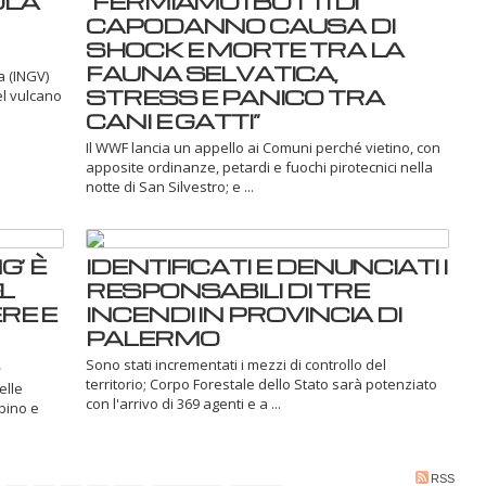
OLA
“FERMIAMO I BOTTI DI
CAPODANNO CAUSA DI
SHOCK E MORTE TRA LA
FAUNA SELVATICA,
a (INGV)
STRESS E PANICO TRA
el vulcano
CANI E GATTI”
Il WWF lancia un appello ai Comuni perché vietino, con
apposite ordinanze, petardi e fuochi pirotecnici nella
notte di San Silvestro; e ...
’ È
IDENTIFICATI E DENUNCIATI I
L
RESPONSABILI DI TRE
RE E
INCENDI IN PROVINCIA DI
PALERMO
Sono stati incrementati i mezzi di controllo del
territorio; Corpo Forestale dello Stato sarà potenziato
elle
con l'arrivo di 369 agenti e a ...
rbino e
RSS