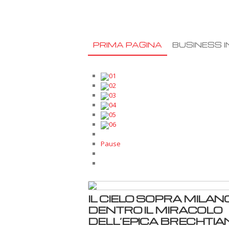
PRIMA PAGINA
BUSINESS I
01
02
03
04
05
06
Pause
IL CIELO SOPRA MILANO
DENTRO IL MIRACOLO
DELL’EPICA BRECHTIA