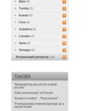
Italia
(0)
Tunisia
(2)
Kuwait
(0)
Cina
(0)
Sudafrica
(0)
Canada
(0)
Syria
(0)
Senegal
(0)
Итальянский репортер
(10)
TAGS
"Birdwatching dei piccoli e delle
piccole"
"Dido and Aeneas" di Purcell
"Esodo in ombra"
"Freccianera"
"Frontoparietal network topology as a
neural marke