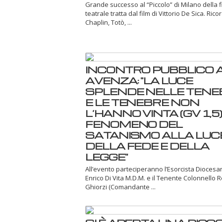
Grande successo al “Piccolo” di Milano della 
teatrale tratta dal film di Vittorio De Sica. Ric
Chaplin, Totò, ...
INCONTRO PUBBLICO 
AVENZA: "LA LUCE
SPLENDE NELLE TENE
E LE TENEBRE NON
L’HANNO VINTA (GV 1,5) -
FENOMENO DEL
SATANISMO ALLA LUC
DELLA FEDE E DELLA
LEGGE"
All’evento parteciperanno l’Esorcista Dioces
Enrico Di Vita M.D.M. e il Tenente Colonnello 
Ghiorzi (Comandante ...