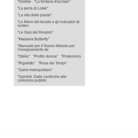
"Giobbe
"La fontana d'acciaio"
"La perla di Lolek"
"La vita delle piante"
"Le filiere del tessile e gli indicatori di
sosten
"Le Oasi del Respiro"
"Madama Butterfly"
"Manuale per il Nuovo Metodo per
l’insegnamento de
"Otello"
"Profilo donna"
"Proteomics
"Rigoletto"
"Rosa dei Tempi"
"Salmi metropolitani"
"SalvArti. Dalle confische alle
collezioni pubblic