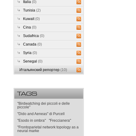
Italia
(0)
Tunisia
(2)
Kuwait
(0)
Cina
(0)
Sudafrica
(0)
Canada
(0)
Syria
(0)
Senegal
(0)
Итальянский репортер
(10)
TAGS
"Birdwatching dei piccoli e delle
piccole"
"Dido and Aeneas" di Purcell
"Esodo in ombra"
"Freccianera"
"Frontoparietal network topology as a
neural marke