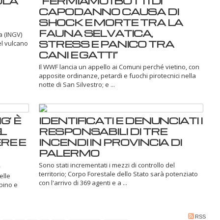
OLA
“FERMIAMO I BOTTI DI
CAPODANNO CAUSA DI
SHOCK E MORTE TRA LA
FAUNA SELVATICA,
a (INGV)
STRESS E PANICO TRA
el vulcano
CANI E GATTI”
Il WWF lancia un appello ai Comuni perché vietino, con
apposite ordinanze, petardi e fuochi pirotecnici nella
notte di San Silvestro; e ...
’ È
IDENTIFICATI E DENUNCIATI I
L
RESPONSABILI DI TRE
RE E
INCENDI IN PROVINCIA DI
PALERMO
Sono stati incrementati i mezzi di controllo del
territorio; Corpo Forestale dello Stato sarà potenziato
elle
con l'arrivo di 369 agenti e a ...
rbino e
RSS