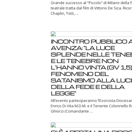
Grande successo al “Piccolo” di Milano della 
teatrale tratta dal film di Vittorio De Sica. Ric
Chaplin, Totò, ...
INCONTRO PUBBLICO 
AVENZA: "LA LUCE
SPLENDE NELLE TENE
E LE TENEBRE NON
L’HANNO VINTA (GV 1,5) -
FENOMENO DEL
SATANISMO ALLA LUC
DELLA FEDE E DELLA
LEGGE"
All’evento parteciperanno l’Esorcista Dioces
Enrico Di Vita M.D.M. e il Tenente Colonnello 
Ghiorzi (Comandante ...