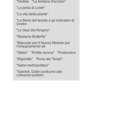
"Giobbe
"La fontana d'acciaio"
"La perla di Lolek"
"La vita delle piante"
"Le filiere del tessile e gli indicatori di
sosten
"Le Oasi del Respiro"
"Madama Butterfly"
"Manuale per il Nuovo Metodo per
l’insegnamento de
"Otello"
"Profilo donna"
"Proteomics
"Rigoletto"
"Rosa dei Tempi"
"Salmi metropolitani"
"SalvArti. Dalle confische alle
collezioni pubblic