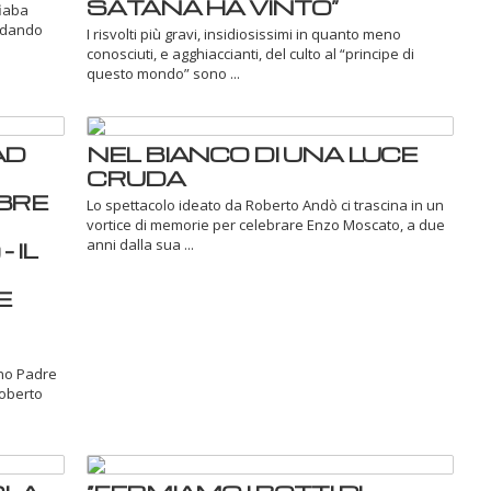
SATANA HA VINTO”
fiaba
ordando
I risvolti più gravi, insidiosissimi in quanto meno
conosciuti, e agghiaccianti, del culto al “principe di
questo mondo” sono ...
AD
NEL BIANCO DI UNA LUCE
CRUDA
BRE
Lo spettacolo ideato da Roberto Andò ci trascina in un
vortice di memorie per celebrare Enzo Moscato, a due
anni dalla sua ...
 IL
E
ano Padre
Roberto