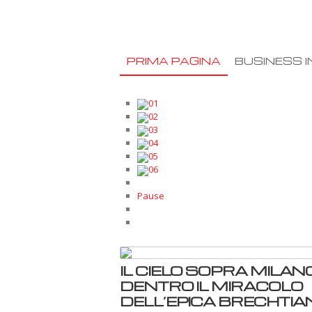
PRIMA PAGINA
BUSINESS I
01
02
03
04
05
06
Pause
IL CIELO SOPRA MILANO
DENTRO IL MIRACOLO
DELL’EPICA BRECHTIA