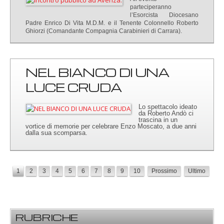
parteciperanno
l’Esorcista Diocesano
Padre Enrico Di Vita M.D.M. e il Tenente Colonnello Roberto
Ghiorzi (Comandante Compagnia Carabinieri di Carrara).
NEL BIANCO DI UNA
LUCE CRUDA
Lo spettacolo ideato
da Roberto Andò ci
trascina in un
vortice di memorie per celebrare Enzo Moscato, a due anni
dalla sua scomparsa.
1
2
3
4
5
6
7
8
9
10
Prossimo
Ultimo
RUBRICHE