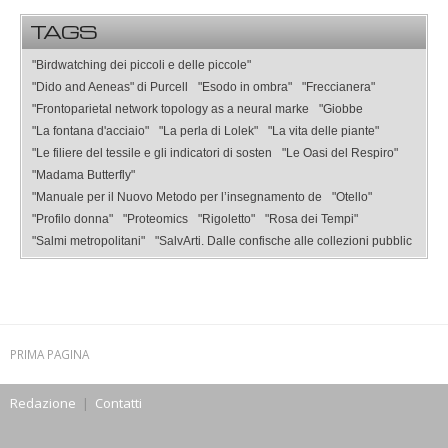
TAGS
"Birdwatching dei piccoli e delle piccole"
"Dido and Aeneas" di Purcell
"Esodo in ombra"
"Freccianera"
"Frontoparietal network topology as a neural marke
"Giobbe
"La fontana d'acciaio"
"La perla di Lolek"
"La vita delle piante"
"Le filiere del tessile e gli indicatori di sosten
"Le Oasi del Respiro"
"Madama Butterfly"
"Manuale per il Nuovo Metodo per l’insegnamento de
"Otello"
"Profilo donna"
"Proteomics
"Rigoletto"
"Rosa dei Tempi"
"Salmi metropolitani"
"SalvArti. Dalle confische alle collezioni pubblic
PRIMA PAGINA
Redazione
|
Contatti