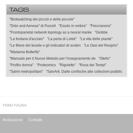
TAGS
"Birdwatching dei piccoli e delle piccole"
"Dido and Aeneas" di Purcell
"Esodo in ombra"
"Freccianera"
"Frontoparietal network topology as a neural marke
"Giobbe
"La fontana d'acciaio"
"La perla di Lolek"
"La vita delle piante"
"Le filiere del tessile e gli indicatori di sosten
"Le Oasi del Respiro"
"Madama Butterfly"
"Manuale per il Nuovo Metodo per l’insegnamento de
"Otello"
"Profilo donna"
"Proteomics
"Rigoletto"
"Rosa dei Tempi"
"Salmi metropolitani"
"SalvArti. Dalle confische alle collezioni pubblic
PRIMA PAGINA
Redazione
|
Contatti