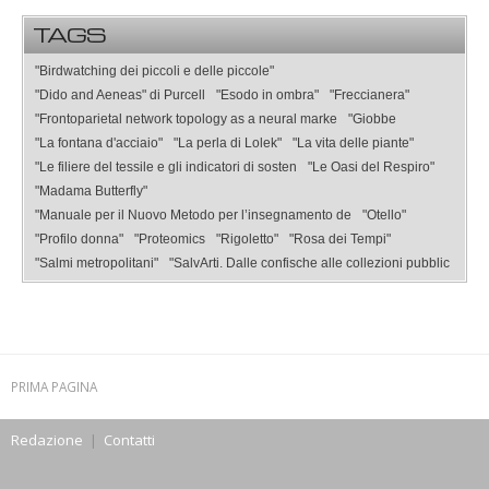
TAGS
"Birdwatching dei piccoli e delle piccole"
"Dido and Aeneas" di Purcell
"Esodo in ombra"
"Freccianera"
"Frontoparietal network topology as a neural marke
"Giobbe
"La fontana d'acciaio"
"La perla di Lolek"
"La vita delle piante"
"Le filiere del tessile e gli indicatori di sosten
"Le Oasi del Respiro"
"Madama Butterfly"
"Manuale per il Nuovo Metodo per l’insegnamento de
"Otello"
"Profilo donna"
"Proteomics
"Rigoletto"
"Rosa dei Tempi"
"Salmi metropolitani"
"SalvArti. Dalle confische alle collezioni pubblic
PRIMA PAGINA
Redazione
|
Contatti