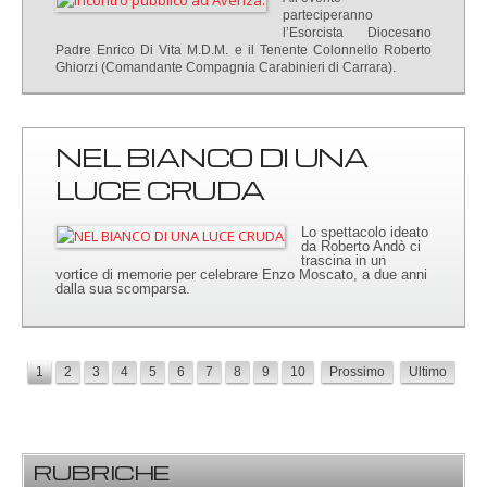
parteciperanno
l’Esorcista Diocesano
Padre Enrico Di Vita M.D.M. e il Tenente Colonnello Roberto
Ghiorzi (Comandante Compagnia Carabinieri di Carrara).
NEL BIANCO DI UNA
LUCE CRUDA
Lo spettacolo ideato
da Roberto Andò ci
trascina in un
vortice di memorie per celebrare Enzo Moscato, a due anni
dalla sua scomparsa.
1
2
3
4
5
6
7
8
9
10
Prossimo
Ultimo
RUBRICHE