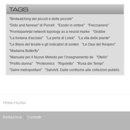
TAGS
"Birdwatching dei piccoli e delle piccole"
"Dido and Aeneas" di Purcell
"Esodo in ombra"
"Freccianera"
"Frontoparietal network topology as a neural marke
"Giobbe
"La fontana d'acciaio"
"La perla di Lolek"
"La vita delle piante"
"Le filiere del tessile e gli indicatori di sosten
"Le Oasi del Respiro"
"Madama Butterfly"
"Manuale per il Nuovo Metodo per l’insegnamento de
"Otello"
"Profilo donna"
"Proteomics
"Rigoletto"
"Rosa dei Tempi"
"Salmi metropolitani"
"SalvArti. Dalle confische alle collezioni pubblic
PRIMA PAGINA
Redazione
|
Contatti