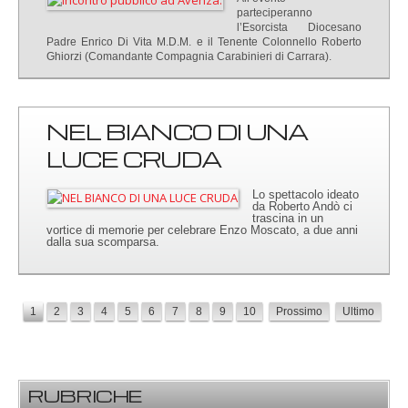
parteciperanno
l’Esorcista Diocesano
Padre Enrico Di Vita M.D.M. e il Tenente Colonnello Roberto
Ghiorzi (Comandante Compagnia Carabinieri di Carrara).
NEL BIANCO DI UNA
LUCE CRUDA
Lo spettacolo ideato
da Roberto Andò ci
trascina in un
vortice di memorie per celebrare Enzo Moscato, a due anni
dalla sua scomparsa.
1
2
3
4
5
6
7
8
9
10
Prossimo
Ultimo
RUBRICHE