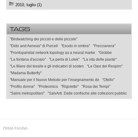
2010, luglio (1)
TAGS
"Birdwatching dei piccoli e delle piccole"
"Dido and Aeneas" di Purcell
"Esodo in ombra"
"Freccianera"
"Frontoparietal network topology as a neural marke
"Giobbe
"La fontana d'acciaio"
"La perla di Lolek"
"La vita delle piante"
"Le filiere del tessile e gli indicatori di sosten
"Le Oasi del Respiro"
"Madama Butterfly"
"Manuale per il Nuovo Metodo per l’insegnamento de
"Otello"
"Profilo donna"
"Proteomics
"Rigoletto"
"Rosa dei Tempi"
"Salmi metropolitani"
"SalvArti. Dalle confische alle collezioni pubblic
PRIMA PAGINA