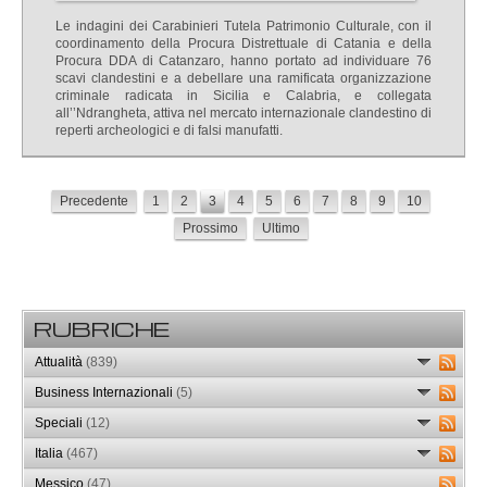
Le indagini dei Carabinieri Tutela Patrimonio Culturale, con il
coordinamento della Procura Distrettuale di Catania e della
Procura DDA di Catanzaro, hanno portato ad individuare 76
scavi clandestini e a debellare una ramificata organizzazione
criminale radicata in Sicilia e Calabria, e collegata
all’’Ndrangheta, attiva nel mercato internazionale clandestino di
reperti archeologici e di falsi manufatti.
Precedente
1
2
3
4
5
6
7
8
9
10
Prossimo
Ultimo
RUBRICHE
Attualità
(839)
Business Internazionali
(5)
Speciali
(12)
Italia
(467)
Messico
(47)