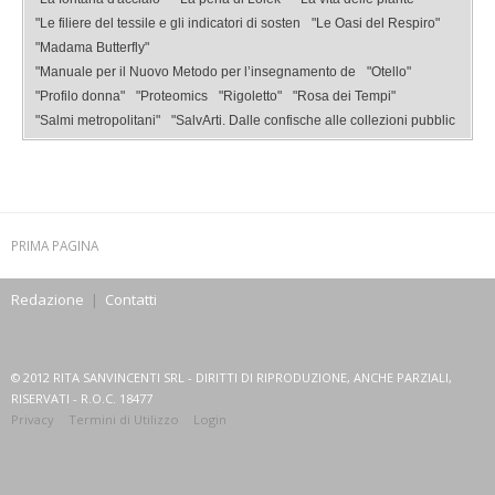
"Le filiere del tessile e gli indicatori di sosten
"Le Oasi del Respiro"
"Madama Butterfly"
"Manuale per il Nuovo Metodo per l’insegnamento de
"Otello"
"Profilo donna"
"Proteomics
"Rigoletto"
"Rosa dei Tempi"
"Salmi metropolitani"
"SalvArti. Dalle confische alle collezioni pubblic
PRIMA PAGINA
Redazione
|
Contatti
© 2012 RITA SANVINCENTI SRL - DIRITTI DI RIPRODUZIONE, ANCHE PARZIALI,
RISERVATI - R.O.C. 18477
Privacy
Termini di Utilizzo
Login