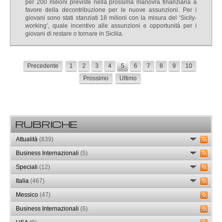
per 200 milioni previste nella prossima manovra finanziaria a
favore della decontribuzione per le nuove assunzioni. Per i
giovani sono stati stanziati 18 milioni con la misura del ‘Sicily-
working’, quale incentivo alle assunzioni e opportunità per i
giovani di restare o tornare in Sicilia.
Precedente
1
2
3
4
5
6
7
8
9
10
Prossimo
Ultimo
RUBRICHE
Attualità
(839)
Business Internazionali
(5)
Speciali
(12)
Italia
(467)
Messico
(47)
Business Internazionali
(6)