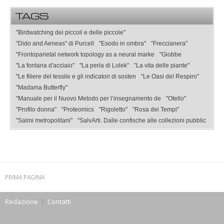
TAGS
"Birdwatching dei piccoli e delle piccole"
"Dido and Aeneas" di Purcell
"Esodo in ombra"
"Freccianera"
"Frontoparietal network topology as a neural marke
"Giobbe
"La fontana d'acciaio"
"La perla di Lolek"
"La vita delle piante"
"Le filiere del tessile e gli indicatori di sosten
"Le Oasi del Respiro"
"Madama Butterfly"
"Manuale per il Nuovo Metodo per l’insegnamento de
"Otello"
"Profilo donna"
"Proteomics
"Rigoletto"
"Rosa dei Tempi"
"Salmi metropolitani"
"SalvArti. Dalle confische alle collezioni pubblic
PRIMA PAGINA
Redazione
|
Contatti