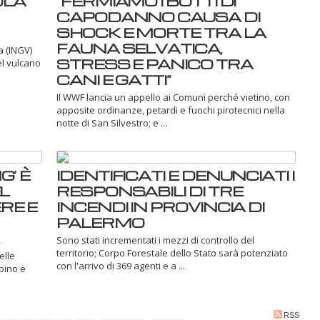
OLA
“FERMIAMO I BOTTI DI
CAPODANNO CAUSA DI
SHOCK E MORTE TRA LA
FAUNA SELVATICA,
a (INGV)
STRESS E PANICO TRA
el vulcano
CANI E GATTI”
Il WWF lancia un appello ai Comuni perché vietino, con
apposite ordinanze, petardi e fuochi pirotecnici nella
notte di San Silvestro; e ...
’ È
IDENTIFICATI E DENUNCIATI I
L
RESPONSABILI DI TRE
RE E
INCENDI IN PROVINCIA DI
PALERMO
Sono stati incrementati i mezzi di controllo del
territorio; Corpo Forestale dello Stato sarà potenziato
elle
con l'arrivo di 369 agenti e a ...
rbino e
RSS