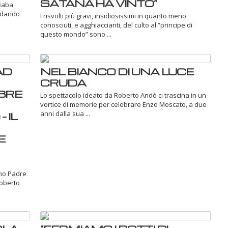
SATANA HA VINTO”
fiaba
ordando
I risvolti più gravi, insidiosissimi in quanto meno
conosciuti, e agghiaccianti, del culto al “principe di
questo mondo” sono ...
AD
NEL BIANCO DI UNA LUCE
CRUDA
BRE
Lo spettacolo ideato da Roberto Andò ci trascina in un
vortice di memorie per celebrare Enzo Moscato, a due
anni dalla sua ...
 IL
E
ano Padre
Roberto