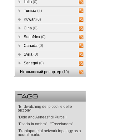
Italia
(0)
Tunisia
(2)
Kuwait
(0)
Cina
(0)
Sudafrica
(0)
Canada
(0)
Syria
(0)
Senegal
(0)
Итальянский репортер
(10)
TAGS
"Birdwatching dei piccoli e delle
piccole"
"Dido and Aeneas" di Purcell
"Esodo in ombra"
"Freccianera"
"Frontoparietal network topology as a
neural marke