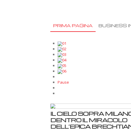
PRIMA PAGINA
BUSINESS I
01
02
03
04
05
06
Pause
IL CIELO SOPRA MILANO
DENTRO IL MIRACOLO
DELL’EPICA BRECHTIA