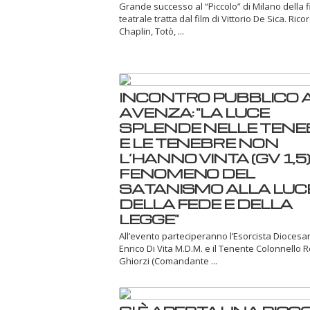
Grande successo al “Piccolo” di Milano della 
teatrale tratta dal film di Vittorio De Sica. Ric
Chaplin, Totò, ...
INCONTRO PUBBLICO 
AVENZA: "LA LUCE
SPLENDE NELLE TENE
E LE TENEBRE NON
L’HANNO VINTA (GV 1,5) -
FENOMENO DEL
SATANISMO ALLA LUC
DELLA FEDE E DELLA
LEGGE"
All’evento parteciperanno l’Esorcista Dioces
Enrico Di Vita M.D.M. e il Tenente Colonnello 
Ghiorzi (Comandante ...