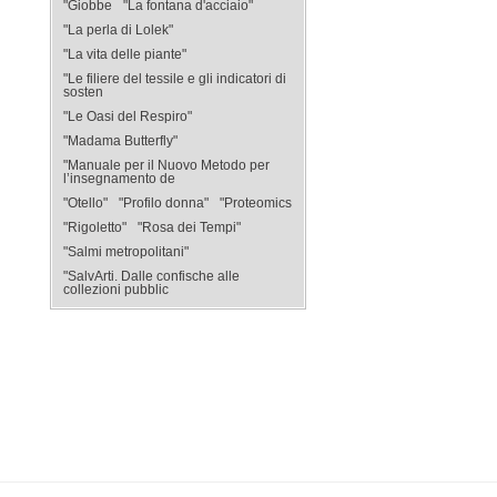
"Giobbe
"La fontana d'acciaio"
"La perla di Lolek"
"La vita delle piante"
"Le filiere del tessile e gli indicatori di
sosten
"Le Oasi del Respiro"
"Madama Butterfly"
"Manuale per il Nuovo Metodo per
l’insegnamento de
"Otello"
"Profilo donna"
"Proteomics
"Rigoletto"
"Rosa dei Tempi"
"Salmi metropolitani"
"SalvArti. Dalle confische alle
collezioni pubblic