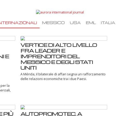
NTERNAZIONALI
MESSICO
USA
EML
ITALIA
VERTICE DI ALTO LIVELLO
FRA LEADER E
I E
IMPRENDITORI DEL
MESSICO E DEGLI STATI
UNITI
A Mérida, il bilaterale di affari segna un rafforzamento
delle relazioni economiche tra i due Paesi.
 per la
rciali,
 PIÙ
AUTOPROMOTEC, A