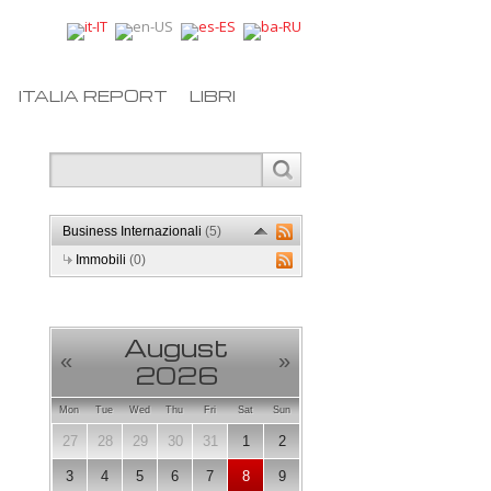
ITALIA REPORT
LIBRI
Business Internazionali
(5)
Immobili
(0)
August
«
»
2026
Mon
Tue
Wed
Thu
Fri
Sat
Sun
27
28
29
30
31
1
2
3
4
5
6
7
8
9