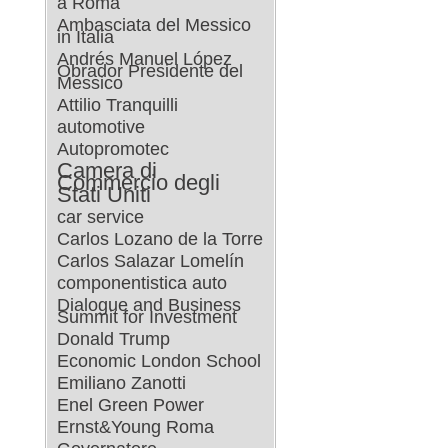
a Roma
Ambasciata del Messico
in Italia
Andrés Manuel López
Obrador Presidente del
Messico
Attilio Tranquilli
automotive
Autopromotec
Camera di
Commercio degli
Stati Uniti
car service
Carlos Lozano de la Torre
Carlos Salazar Lomelín
componentistica auto
Dialogue and Business
Summit for Investment
Donald Trump
Economic London School
Emiliano Zanotti
Enel Green Power
Ernst&Young Roma