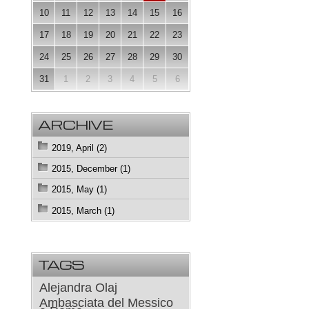
10
11
12
13
14
15
16
17
18
19
20
21
22
23
24
25
26
27
28
29
30
31
1
2
3
4
5
6
ARCHIVE
2019, April (2)
2015, December (1)
2015, May (1)
2015, March (1)
TAGS
Alejandra Olaj
Ambasciata del Messico