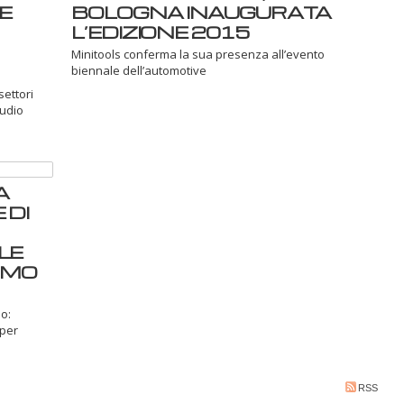
E
BOLOGNA INAUGURATA
L’EDIZIONE 2015
Minitools conferma la sua presenza all’evento
biennale dell’automotive
settori
tudio
A
 DI
LE
IMO
o:
 per
RSS