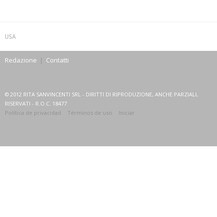
USA
Redazione
|
Contatti
© 2012 RITA SANVINCENTI SRL - DIRITTI DI RIPRODUZIONE, ANCHE PARZIALI,
RISERVATI - R.O.C. 18477
Política de privacidad
Términos de uso
Iniciar