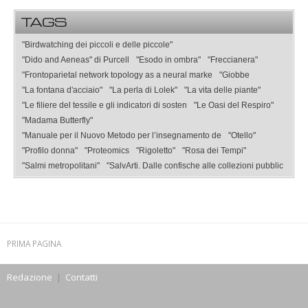
TAGS
"Birdwatching dei piccoli e delle piccole"
"Dido and Aeneas" di Purcell
"Esodo in ombra"
"Freccianera"
"Frontoparietal network topology as a neural marke
"Giobbe
"La fontana d'acciaio"
"La perla di Lolek"
"La vita delle piante"
"Le filiere del tessile e gli indicatori di sosten
"Le Oasi del Respiro"
"Madama Butterfly"
"Manuale per il Nuovo Metodo per l’insegnamento de
"Otello"
"Profilo donna"
"Proteomics
"Rigoletto"
"Rosa dei Tempi"
"Salmi metropolitani"
"SalvArti. Dalle confische alle collezioni pubblic
PRIMA PAGINA
Redazione
|
Contatti