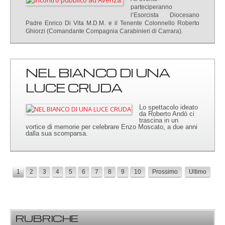
parteciperanno
l’Esorcista Diocesano
Padre Enrico Di Vita M.D.M. e il Tenente Colonnello Roberto
Ghiorzi (Comandante Compagnia Carabinieri di Carrara).
NEL BIANCO DI UNA
LUCE CRUDA
Lo spettacolo ideato
da Roberto Andò ci
trascina in un
vortice di memorie per celebrare Enzo Moscato, a due anni
dalla sua scomparsa.
1
2
3
4
5
6
7
8
9
10
Prossimo
Ultimo
RUBRICHE