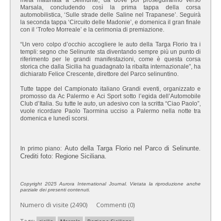
Marsala, concludendo così la prima tappa della corsa
automobilistica, ‘Sulle strade delle Saline nel Trapanese’. Seguirà
la seconda tappa ‘Circuito delle Madonie’, e domenica il gran finale
con il ‘Trofeo Morreale’ e la cerimonia di premiazione.
“Un vero colpo d’occhio accogliere le auto della Targa Florio tra i
templi: segno che Selinunte sta diventando sempre più un punto di
riferimento per le grandi manifestazioni, come è questa corsa
storica che dalla Sicilia ha guadagnato la ribalta internazionale”, ha
dichiarato Felice Crescente, direttore del Parco selinuntino.
Tutte tappe del Campionato italiano Grandi eventi, organizzato e
promosso da Ac Palermo e Aci Sport sotto l’egida dell’Automobile
Club d’Italia. Su tutte le auto, un adesivo con la scritta “Ciao Paolo”,
vuole ricordare Paolo Taormina ucciso a Palermo nella notte tra
domenica e lunedì scorsi.
Auto della Targa Florio nel Parco di Selinunte.
In primo piano:
Crediti foto: Regione Siciliana.
Copyright 2025 Aurora International Journal. Vietata la riproduzione anche
parziale dei presenti contenuti.
Numero di visite (2490) Commenti (0)