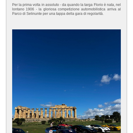
Per la prima volta in assoluto - da quando la targa Florio è nata, nel
lontano 1906 - la gloriosa competizione automobilistica arriva al
Parco di Selinunte per una tappa della gara di regolarità.