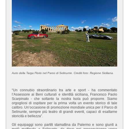
Auto della Targa Florio nel Parco di Selinunte. Crediti foto: Regione Siciliana.
“Un connubio straordinario tra arte e sport - ha commentato
l’Assessore ai Beni culturali e identità siciliana, Francesco Paolo
Scarpinato - che soltanto la nostra Isola può proporre. Siamo
orgogliosi di ospitare per la prima volta un evento storico di tale
calibro. Un’occasione di promozione mondiale unica per il Parco di
Selinunte, sempre più teatro di grandi eventi, capaci di esaltarne
storicità e bellezza”.
Gli equipaggi sono partiti stamattina da Palermo e sono giunti a
metà mattinata a Selinunte, da dove poi proseguiranno verso