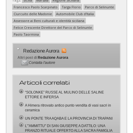
Tags:
sicilia
Marsala
Regione Siciliana
Francesco Paolo Scarpinato
Targa Florio
Parco di Selinunte
Ciurcuito delle Madonie
Automobile Club d'Italia
Assessore ai Beni culturali e identità siciliana
Felice Crescente Direttore del Parco di Selinunte
Paolo Taormina
Redazione Aurora
Altri post di
Redazione Aurora
Contatta l'autore
Articoli correlati
“SOLONKE” RUSSE AL MULINO DELLE SALINE
ETTORE E INFERSA
A Himera ritrovato antico punto vendita di vasi sacri in
ceramica
UN PONTE TRA AQABA E LA PROVINCIA DI TRAPANI
L’"AMMITTU" DI SAN GIUSEPPE A DATTILO: UNA
PRANZO RITUALE OFFERTO ALLA SACRA FAMIGLIA