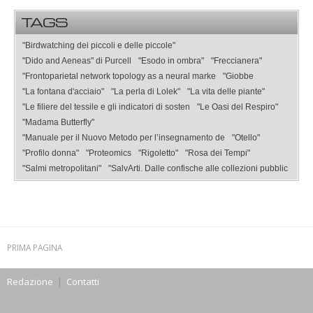
TAGS
"Birdwatching dei piccoli e delle piccole"
"Dido and Aeneas" di Purcell
"Esodo in ombra"
"Freccianera"
"Frontoparietal network topology as a neural marke
"Giobbe
"La fontana d'acciaio"
"La perla di Lolek"
"La vita delle piante"
"Le filiere del tessile e gli indicatori di sosten
"Le Oasi del Respiro"
"Madama Butterfly"
"Manuale per il Nuovo Metodo per l’insegnamento de
"Otello"
"Profilo donna"
"Proteomics
"Rigoletto"
"Rosa dei Tempi"
"Salmi metropolitani"
"SalvArti. Dalle confische alle collezioni pubblic
PRIMA PAGINA
Redazione
|
Contatti