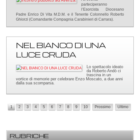
parteciperanno
l’Esorcista Diocesano
Padre Enrico Di Vita M.D.M. e il Tenente Colonnello Roberto
Ghiorzi (Comandante Compagnia Carabinieri di Carrara).
NEL BIANCO DI UNA
LUCE CRUDA
Lo spettacolo ideato
da Roberto Andò ci
trascina in un
vortice di memorie per celebrare Enzo Moscato, a due anni
dalla sua scomparsa.
1
2
3
4
5
6
7
8
9
10
Prossimo
Ultimo
RUBRICHE