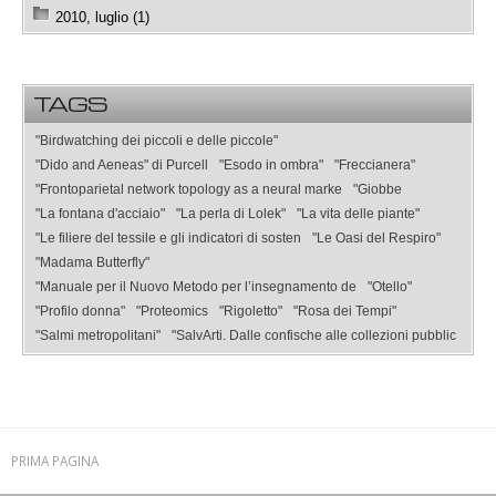
2010, luglio (1)
TAGS
"Birdwatching dei piccoli e delle piccole"
"Dido and Aeneas" di Purcell
"Esodo in ombra"
"Freccianera"
"Frontoparietal network topology as a neural marke
"Giobbe
"La fontana d'acciaio"
"La perla di Lolek"
"La vita delle piante"
"Le filiere del tessile e gli indicatori di sosten
"Le Oasi del Respiro"
"Madama Butterfly"
"Manuale per il Nuovo Metodo per l’insegnamento de
"Otello"
"Profilo donna"
"Proteomics
"Rigoletto"
"Rosa dei Tempi"
"Salmi metropolitani"
"SalvArti. Dalle confische alle collezioni pubblic
PRIMA PAGINA