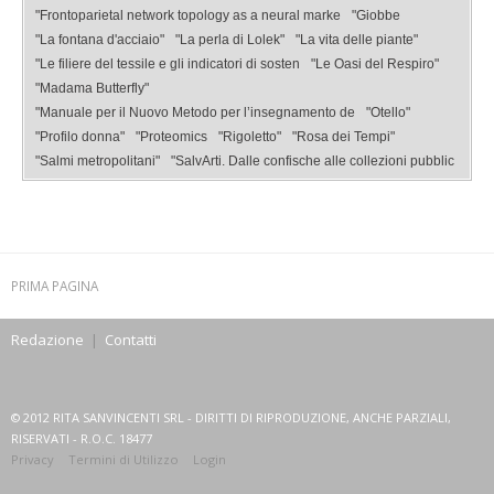
"Frontoparietal network topology as a neural marke
"Giobbe
"La fontana d'acciaio"
"La perla di Lolek"
"La vita delle piante"
"Le filiere del tessile e gli indicatori di sosten
"Le Oasi del Respiro"
"Madama Butterfly"
"Manuale per il Nuovo Metodo per l’insegnamento de
"Otello"
"Profilo donna"
"Proteomics
"Rigoletto"
"Rosa dei Tempi"
"Salmi metropolitani"
"SalvArti. Dalle confische alle collezioni pubblic
PRIMA PAGINA
Redazione
|
Contatti
© 2012 RITA SANVINCENTI SRL - DIRITTI DI RIPRODUZIONE, ANCHE PARZIALI,
RISERVATI - R.O.C. 18477
Privacy
Termini di Utilizzo
Login