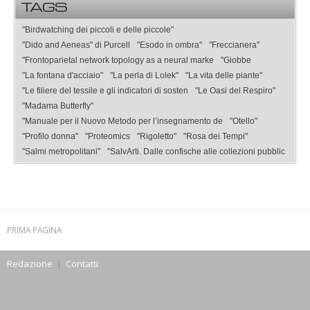
TAGS
"Birdwatching dei piccoli e delle piccole"
"Dido and Aeneas" di Purcell
"Esodo in ombra"
"Freccianera"
"Frontoparietal network topology as a neural marke
"Giobbe
"La fontana d'acciaio"
"La perla di Lolek"
"La vita delle piante"
"Le filiere del tessile e gli indicatori di sosten
"Le Oasi del Respiro"
"Madama Butterfly"
"Manuale per il Nuovo Metodo per l’insegnamento de
"Otello"
"Profilo donna"
"Proteomics
"Rigoletto"
"Rosa dei Tempi"
"Salmi metropolitani"
"SalvArti. Dalle confische alle collezioni pubblic
PRIMA PAGINA
Redazione
|
Contatti