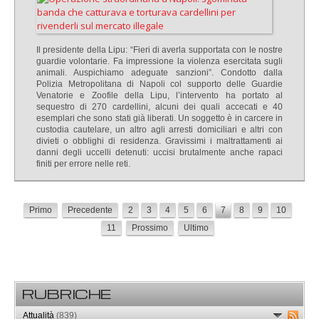
Il presidente della Lipu: “Fieri di averla supportata con le nostre
guardie volontarie. Fa impressione la violenza esercitata sugli
animali. Auspichiamo adeguate sanzioni”.
Condotto dalla
Polizia Metropolitana di Napoli col supporto delle Guardie
Venatorie e Zoofile della Lipu, l’intervento ha portato al
sequestro di 270 cardellini, alcuni dei quali accecati e 40
esemplari che sono stati già liberati. Un soggetto è in carcere in
custodia cautelare, un altro agli arresti domiciliari e altri con
divieti o obblighi di residenza. Gravissimi i maltrattamenti ai
danni degli uccelli detenuti: uccisi brutalmente anche rapaci
finiti per errore nelle reti.
Primo
Precedente
2
3
4
5
6
7
8
9
10
11
Prossimo
Ultimo
RUBRICHE
Attualità
(839)