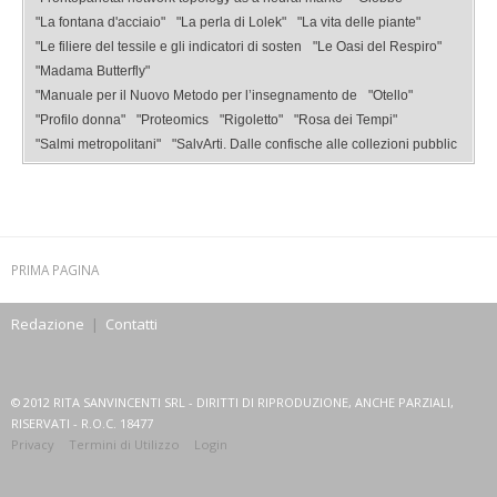
"La fontana d'acciaio"
"La perla di Lolek"
"La vita delle piante"
"Le filiere del tessile e gli indicatori di sosten
"Le Oasi del Respiro"
"Madama Butterfly"
"Manuale per il Nuovo Metodo per l’insegnamento de
"Otello"
"Profilo donna"
"Proteomics
"Rigoletto"
"Rosa dei Tempi"
"Salmi metropolitani"
"SalvArti. Dalle confische alle collezioni pubblic
PRIMA PAGINA
Redazione
|
Contatti
© 2012 RITA SANVINCENTI SRL - DIRITTI DI RIPRODUZIONE, ANCHE PARZIALI,
RISERVATI - R.O.C. 18477
Privacy
Termini di Utilizzo
Login