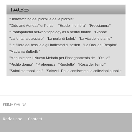
TAGS
"Birdwatching dei piccoli e delle piccole"
"Dido and Aeneas" di Purcell
"Esodo in ombra"
"Freccianera"
"Frontoparietal network topology as a neural marke
"Giobbe
"La fontana d'acciaio"
"La perla di Lolek"
"La vita delle piante"
"Le filiere del tessile e gli indicatori di sosten
"Le Oasi del Respiro"
"Madama Butterfly"
"Manuale per il Nuovo Metodo per l’insegnamento de
"Otello"
"Profilo donna"
"Proteomics
"Rigoletto"
"Rosa dei Tempi"
"Salmi metropolitani"
"SalvArti. Dalle confische alle collezioni pubblic
PRIMA PAGINA
Redazione
|
Contatti