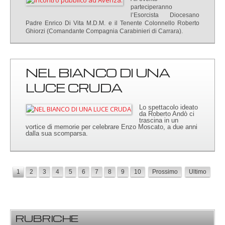
parteciperanno
l’Esorcista Diocesano
Padre Enrico Di Vita M.D.M. e il Tenente Colonnello Roberto
Ghiorzi (Comandante Compagnia Carabinieri di Carrara).
NEL BIANCO DI UNA
LUCE CRUDA
Lo spettacolo ideato
da Roberto Andò ci
trascina in un
vortice di memorie per celebrare Enzo Moscato, a due anni
dalla sua scomparsa.
1
2
3
4
5
6
7
8
9
10
Prossimo
Ultimo
RUBRICHE