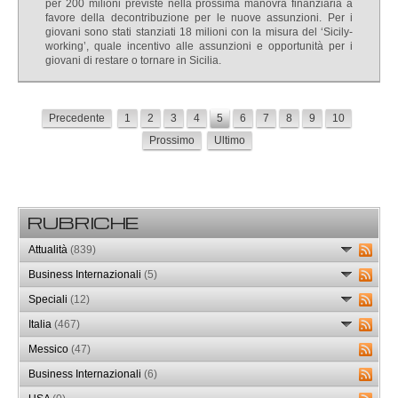
per 200 milioni previste nella prossima manovra finanziaria a
favore della decontribuzione per le nuove assunzioni. Per i
giovani sono stati stanziati 18 milioni con la misura del ‘Sicily-
working’, quale incentivo alle assunzioni e opportunità per i
giovani di restare o tornare in Sicilia.
Precedente
1
2
3
4
5
6
7
8
9
10
Prossimo
Ultimo
RUBRICHE
Attualità
(839)
Business Internazionali
(5)
Speciali
(12)
Italia
(467)
Messico
(47)
Business Internazionali
(6)