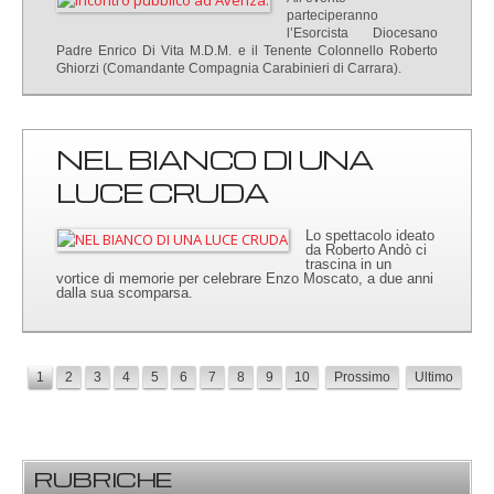
parteciperanno
l’Esorcista Diocesano
Padre Enrico Di Vita M.D.M. e il Tenente Colonnello Roberto
Ghiorzi (Comandante Compagnia Carabinieri di Carrara).
NEL BIANCO DI UNA
LUCE CRUDA
Lo spettacolo ideato
da Roberto Andò ci
trascina in un
vortice di memorie per celebrare Enzo Moscato, a due anni
dalla sua scomparsa.
1
2
3
4
5
6
7
8
9
10
Prossimo
Ultimo
RUBRICHE