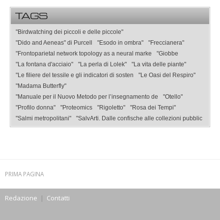
TAGS
"Birdwatching dei piccoli e delle piccole"
"Dido and Aeneas" di Purcell
"Esodo in ombra"
"Freccianera"
"Frontoparietal network topology as a neural marke
"Giobbe
"La fontana d'acciaio"
"La perla di Lolek"
"La vita delle piante"
"Le filiere del tessile e gli indicatori di sosten
"Le Oasi del Respiro"
"Madama Butterfly"
"Manuale per il Nuovo Metodo per l’insegnamento de
"Otello"
"Profilo donna"
"Proteomics
"Rigoletto"
"Rosa dei Tempi"
"Salmi metropolitani"
"SalvArti. Dalle confische alle collezioni pubblic
PRIMA PAGINA
Redazione
|
Contatti