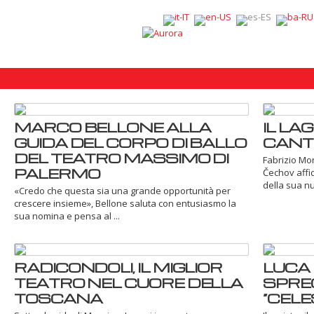
MARCO BELLONE ALLA
IL LAG
GUIDA DEL CORPO DI BALLO
CANT
DEL TEATRO MASSIMO DI
Fabrizio Mon
PALERMO
Čechov affid
della sua n
«Credo che questa sia una grande opportunità per
crescere insieme», Bellone saluta con entusiasmo la
sua nomina e pensa al ...
RADICONDOLI, IL MIGLIOR
LUCA 
TEATRO NEL CUORE DELLA
SPREG
TOSCANA
“CELE