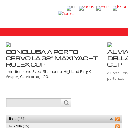
CONCLUSA A PORTO
AL VI
CERVO LA 32^ MAXI YACHT
DELL
ROLEX CUP
CUP
I vincitori sono Svea, Shamanna, Highland Fling XI,
A Porto Cerv
Vesper, Capricorno, H2O.
partenza.
Italia
(467)
Sicilia
(75)