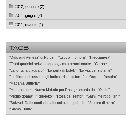
2012, gennaio (2)
2011, giugno (2)
2011, maggio (1)
TAGS
"Dido and Aeneas" di Purcell
"Esodo in ombra"
"Freccianera"
"Frontoparietal network topology as a neural marke
"Giobbe
"La fontana d'acciaio"
"La perla di Lolek"
"La vita delle piante"
"Le filiere del tessile e gli indicatori di sosten
"Le Oasi del Respiro"
"Madama Butterfly"
"Manuale per il Nuovo Metodo per l’insegnamento de
"Otello"
"Profilo donna"
"Rigoletto"
"Rosa dei Tempi"
"Salmi metropolitani"
"SalvArti. Dalle confische alle collezioni pubblic
"Sapore di mare"
"Siamo l'Italia"